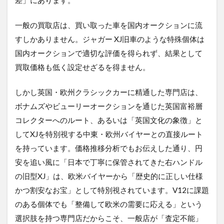
差」にあります。
一般の買取店は、買い取った車を国内オークションに流
すしかありません。ジャガー XJ旧車のような特殊個体は
国内オークションで適切な評価を得られず、結果として
買取価格も低く設定せざるを得ません。
しかし英国・欧州クラシックカーに精通した専門店は、
ボナムズやビューリーオークションを通じた英国富裕層
コレクターへのルート、あるいは「英国文化の象徴」と
してXJを特別視する中東・欧州バイヤーとの直接ルート
を持っています。価格推移分析でもお伝えした通り、円
安を追い風に「日本で丁寧に保管されてきた右ハンドル
の旧型XJ」は、欧米バイヤーから「歴史的に正しい仕様
かつ割安なお宝」として特別視されています。V12に課題
のある個体でも「整備して欧米の需要に応える」という
選択肢を持つ専門店だからこそ、一般店が「査定不能」