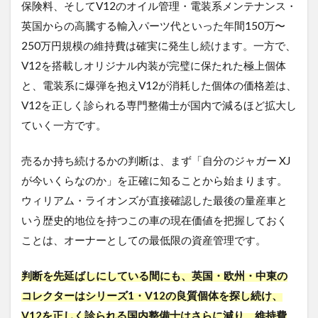
保険料、そしてV12のオイル管理・電装系メンテナンス・
英国からの高騰する輸入パーツ代といった年間150万〜
250万円規模の維持費は確実に発生し続けます。一方で、
V12を搭載しオリジナル内装が完璧に保たれた極上個体
と、電装系に爆弾を抱えV12が消耗した個体の価格差は、
V12を正しく診られる専門整備士が国内で減るほど拡大し
ていく一方です。
売るか持ち続けるかの判断は、まず「自分のジャガー XJ
が今いくらなのか」を正確に知ることから始まります。
ウィリアム・ライオンズが直接確認した最後の量産車と
いう歴史的地位を持つこの車の現在価値を把握しておく
ことは、オーナーとしての最低限の資産管理です。
判断を先延ばしにしている間にも、英国・欧州・中東の
コレクターはシリーズ1・V12の良質個体を探し続け、
V12を正しく診られる国内整備士はさらに減り、維持費