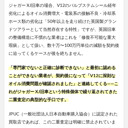
ジャガー XJ旧車の場合、V12のバルブステムシール経年
劣化によるオイル消費増大・電装系の接触不良・冷却系
ホース類の劣化は「50年以上を走り続けた英国製グラン
ドツアラーとして当然存在する特性」ですが、英国旧車
の整備構造に不慣れな業者はこれを「修復不可能な重大
瑕疵」として扱い、数十万〜100万円単位の減額を契約後
に迫ってくるケースが後を絶ちません。
「専門家でないと正確に診断できない」と最初に認める
ことができない業者が、契約後になって「V12に深刻な
オイル消費問題が確認されました」と連絡してくる——こ
れがジャガー XJ旧車という特殊個体で繰り返されてきた
二重査定の典型的な手口です。
JPUC（一般社団法人日本自動車購入協会）に認定された
買取店であれば、この二重査定は明確に禁止されていま