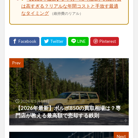
は高すぎる？リアルな年間コストと手放す最適
なタイミング
（維持費のリアル）
Prev
2026年5月18日
【2026年最新】ボルボ850の買取相場は？専
門店が教える最高額で売却する鉄則
Next