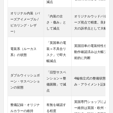
減点
オリジナル内装（バ
「内装の古
オリジナルウッドパネル
ーズアイメープル /
さ・傷み」と
ーズ視点で精査。良好な
ピカリング・レザ
して減点
大の訴求点として大幅加
ー）
「英国車の電
英国旧車の電装特性を熟
電装系（ルーカス
装＝不具合リ
動作確認済みは大幅プラ
系）の状態
スク」で即大
術的に判断
幅減点
「旧型サスペ
ダブルウィッシュボ
ンション＝整
4輪独立式の整備状態を正
ーン・サスペンショ
備困難」で減
み・アライメント記録あ
ンの状態
点
英国専門ショップによる
整備記録・オリジナ
有無を確認す
ー維持は英国・欧州・中
ルカラーの維持
る程度