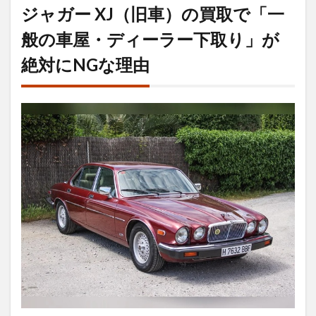
XJ（旧
ジャガー XJ（旧車）の買取で「一
車）の
買取で
般の車屋・ディーラー下取り」が
「一般
絶対にNGな理由
の車
屋・デ
ィーラ
ー下取
り」が
絶対に
NGな
理由
1.1
年式
と走
行距
離だ
けで
判断
され
る
「マ
ニュ