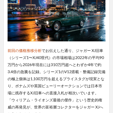
前回の価格推移分析
でお伝えした通り、ジャガー XJ旧車
（シリーズ1〜XJ40世代）の市場相場は2022年の平均90
万円から2026年現在には310万円超へとわずか4年で約
3.4倍の急騰を記録。シリーズ1のV12搭載・整備記録完備
の極上個体は1,100万円を超えるプライスタグが現実とな
り、ボナムズや英国ビューリーオークションでは日本市
場に残存するXJ旧車への直接入札が相次いでいます。
「ウィリアム・ライオンズ最後の傑作」という歴史的権
威の再発見が、世界の富裕層コレクターをジャガー XJへ