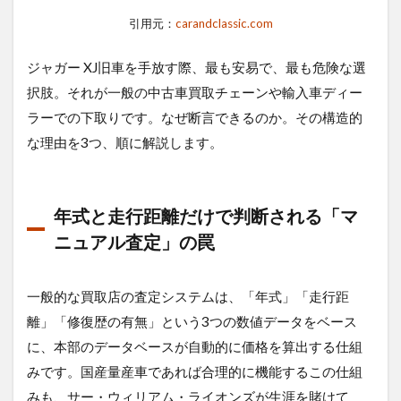
アル
引用元：
carandclassic.com
査
定」
の罠
ジャガー XJ旧車を手放す際、最も安易で、最も危険な選
択肢。それが一般の中古車買取チェーンや輸入車ディー
1.2
「ル
ラーでの下取りです。なぜ断言できるのか。その構造的
ーカ
な理由を3つ、順に解説します。
スの
呪
い」
と
年式と走行距離だけで判断される「マ
V12
の
ニュアル査定」の罠
「豊
かな
無
一般的な買取店の査定システムは、「年式」「走行距
音」
が評
離」「修復歴の有無」という3つの数値データをベース
価さ
に、本部のデータベースが自動的に価格を算出する仕組
れ
ず、
みです。国産量産車であれば合理的に機能するこの仕組
逆に
みも、サー・ウィリアム・ライオンズが生涯を賭けて