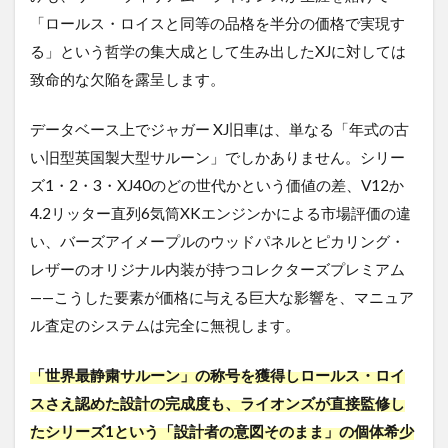
減点
対象
「ロールス・ロイスと同等の品格を半分の価格で実現す
とな
る」という哲学の集大成として生み出したXJに対しては
る矛
致命的な欠陥を露呈します。
盾
1.3
データベース上でジャガー XJ旧車は、単なる「年式の古
最も怖
い「二
い旧型英国製大型サルーン」でしかありません。シリー
重査定
ズ1・2・3・XJ40のどの世代かという価値の差、V12か
（後か
らの減
4.2リッター直列6気筒XKエンジンかによる市場評価の違
額）」
い、バーズアイメープルのウッドパネルとピカリング・
のリス
ク
レザーのオリジナル内装が持つコレクターズプレミアム
——こうした要素が価格に与える巨大な影響を、マニュア
2
ジャガ
ル査定のシステムは完全に無視します。
ー
XJ（旧
「世界最静粛サルーン」の称号を獲得しロールス・ロイ
車）を
最高額
スさえ認めた設計の完成度も、ライオンズが直接監修し
で売る
たシリーズ1という「設計者の意図そのまま」の個体希少
ための