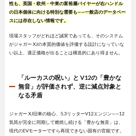
「専門
性も、英国・欧州・中東の富裕層バイヤーが右ハンドル
店」の
の日本個体に向ける特別な需要も——一般店のデータベー
選び方
スには存在しない情報です。
2.1
プロ
現場スタッフがどれほど誠実であっても、そのシステム
の鑑
定士
がジャガー XJの本質的価値を評価する設計になっていな
が見
い以上、適正価格が出ることは構造的にあり得ません。
る
「プ
ラス
査
「ルーカスの呪い」と V12の「豊かな
定」
のポ
無音」が評価されず、逆に減点対象と
イン
ト
なる矛盾
2.2
独自
ジャガー XJ旧車の核心、5.3リッターV12エンジン——12
の販
気筒が完全に同期して燃焼し続ける「豊かな無音」は、
路を
持つ
現代のEVモーターですら再現できない固有の官能です。
専門