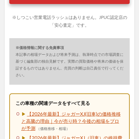
※しつこい営業電話ラッシュはありません。JPUC認定店の
「安心査定」です。
※価格情報に関する免責事項
本記事の相場データおよび将来予測は、執筆時点での市場調査に
基づく編集部の独自見解です。実際の買取価格や将来の価値を保
証するものではありません。売買の判断は自己責任で行ってくだ
さい。
この車種の関連データをすべて見る
▶
【2026年最新】ジャガーXJ(旧車)の価格推移
と高騰の理由｜今が売り時？今後の相場をプロ
が予測
（価格推移・相場）
▶
【2026年最新】ジャガーXJ（旧車）の維持費