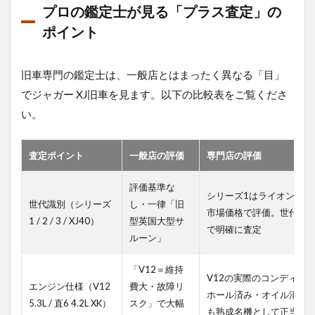
プロの鑑定士が見る「プラス査定」の
ポイント
旧車専門の鑑定士は、一般店とはまったく異なる「目」
でジャガー XJ旧車を見ます。以下の比較表をご覧くださ
い。
査定ポイント
一般店の評価
専門店の評価
評価基準な
シリーズ1はライオンズ直
世代識別（シリーズ
し・一律「旧
市場価格で評価。世代ご
1 / 2 / 3 / XJ40）
型英国大型サ
で明確に査定
ルーン」
「V12＝維持
V12の実際のコンディシ
エンジン仕様（V12
費大・故障リ
ホール済み・オイル消費正
5.3L / 直6 4.2L XK）
スク」で大幅
も熟成名機として正当評