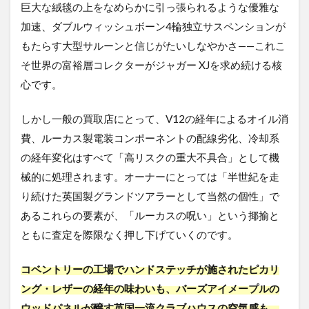
巨大な絨毯の上をなめらかに引っ張られるような優雅な
店の
強み
加速、ダブルウィッシュボーン4輪独立サスペンションが
2.3
もたらす大型サルーンと信じがたいしなやかさ——これこ
まと
そ世界の富裕層コレクターがジャガー XJを求め続ける核
め｜
心です。
価値
を下
げる
しかし一般の買取店にとって、V12の経年によるオイル消
前
に、
費、ルーカス製電装コンポーネントの配線劣化、冷却系
まず
の経年変化はすべて「高リスクの重大不具合」として機
適正
械的に処理されます。オーナーにとっては「半世紀を走
な査
定を
り続けた英国製グランドツアラーとして当然の個性」で
あるこれらの要素が、「ルーカスの呪い」という揶揄と
ともに査定を際限なく押し下げていくのです。
コベントリーの工場でハンドステッチが施されたピカリ
ング・レザーの経年の味わいも、バーズアイメープルの
ウッドパネルが醸す英国一流クラブハウスの空気感も、