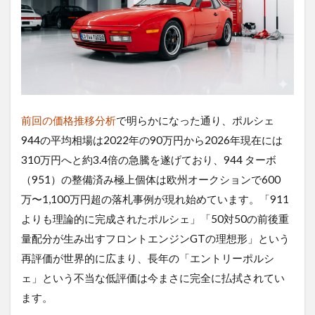
前回の価格推移分析
で明らかになった通り、ポルシェ
944の平均相場は2022年の90万円から2026年現在には
310万円へと約3.4倍の急騰を遂げており、944 ターボ
（951）の整備済み極上個体は欧州オークションで600
万〜1,100万円超の落札事例が現れ始めています。「911
よりも理論的に完成されたポルシェ」「50対50の前後重
量配分が生み出すフロントエンジンGTの理想形」という
再評価が世界的に広まり、長年の「エントリーポルシ
ェ」という不当な低評価は今まさに完全に払拭されてい
ます。