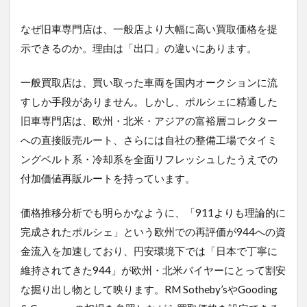
なぜ旧車専門店は、一般店より大幅に高い買取価格を提
示できるのか。理由は「出口」の違いにあります。
一般買取店は、買い取った車両を国内オークションに流
すしか手段がありません。しかし、ポルシェに精通した
旧車専門店は、欧州・北米・アジアの富裕層コレクター
への直接販売ルート、さらには自社の整備工場でタイミ
ングベルト系・冷却系を全面リフレッシュしたうえでの
付加価値再販ルートを持っています。
価格推移分析でも明らかなように、「911よりも理論的に
完成されたポルシェ」という欧州での再評価が944への資
金流入を加速しており、円安環境下では「日本で丁寧に
維持されてきた944」が欧州・北米バイヤーにとって割安
な掘り出し物として映ります。RM Sotheby’sやGooding