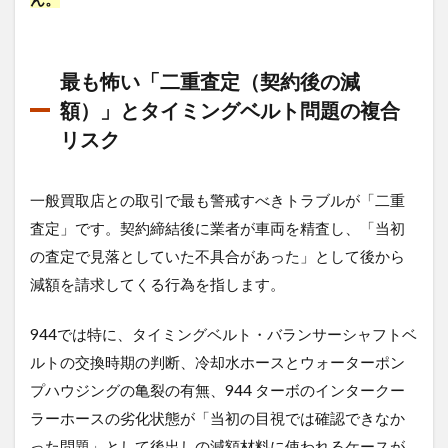
まず
適正
な査
定を
最も怖い「二重査定（契約後の減
額）」とタイミングベルト問題の複合
リスク
一般買取店との取引で最も警戒すべきトラブルが「二重
査定」です。契約締結後に業者が車両を精査し、「当初
の査定で見落としていた不具合があった」として後から
減額を請求してくる行為を指します。
944では特に、タイミングベルト・バランサーシャフトベ
ルトの交換時期の判断、冷却水ホースとウォーターポン
プハウジングの亀裂の有無、944 ターボのインタークー
ラーホースの劣化状態が「当初の目視では確認できなか
った問題」として後出しの減額材料に使われるケースが