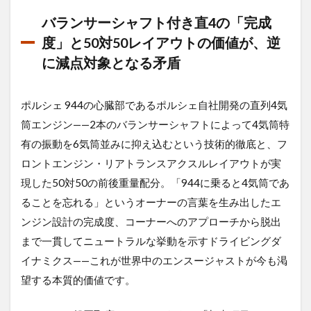
ポル
シェ
バランサーシャフト付き直4の「完成
944
度」と50対50レイアウトの価値が、逆
を最
高額
に減点対象となる矛盾
で売
るた
めの
ポルシェ 944の心臓部であるポルシェ自社開発の直列4気
「専
門
筒エンジン——2本のバランサーシャフトによって4気筒特
店」
有の振動を6気筒並みに抑え込むという技術的徹底と、フ
の選
ロントエンジン・リアトランスアクスルレイアウトが実
び方
現した50対50の前後重量配分。「944に乗ると4気筒であ
2.1
プロ
ることを忘れる」というオーナーの言葉を生み出したエ
の鑑
ンジン設計の完成度、コーナーへのアプローチから脱出
定士
まで一貫してニュートラルな挙動を示すドライビングダ
が見
る
イナミクス——これが世界中のエンスージャストが今も渇
「プ
望する本質的価値です。
ラス
査
定」