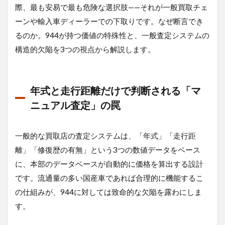
際、最も安易で最も危険な選択肢——それが一般買取チェ
「マ
ニュ
ーンや輸入車ディーラーでの下取りです。なぜ断言でき
アル
るのか。944が持つ価値の特殊性と、一般査定システムの
査
定」
構造的欠陥を3つの視点から解説します。
の罠
1.2
バラ
年式と走行距離だけで判断される「マ
ンサ
ーシ
ニュアル査定」の罠
ャフ
ト付
き直4
一般的な買取店の査定システムは、「年式」「走行距
の
離」「修復歴の有無」という3つの数値データをベース
「完
成
に、本部のデータベースが自動的に価格を算出する設計
度」
です。流通量の多い国産車であれば合理的に機能するこ
と50
対50
の仕組みが、944に対しては致命的な欠陥を露わにしま
レイ
す。
アウ
トの