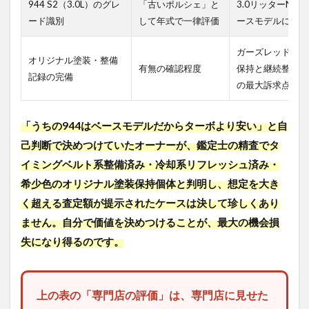
944 S2（3.0L）のグレ
「古いポルシェ」と
3.0リッターNAの
ード識別
して年式で一律評価
ースモデルに対し
ガーズレッド・グ
オリジナル塗装・整備
有無の確認程度
保持と継続整備記
記録の完備
の最大訴求点
「うちの944はベースモデルだからターボより安い」と自
己判断で決めつけていたオーナーが、鑑定士の精査でタ
イミングベルト系整備済み・冷却系リフレッシュ済み・
希少色のオリジナル塗装保持個体と判明し、想定を大き
く超える査定額が提示されたケースは決して珍しくあり
ません。自分で価値を決めつけることが、最大の機会損
失になり得るのです。
上の表の「専門店の評価」は、専門店に見せた