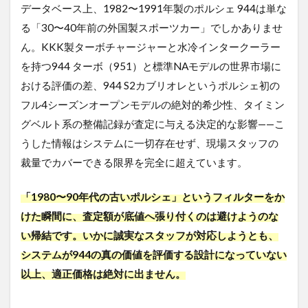
価値
データベース上、1982〜1991年製のポルシェ 944は単な
が、
る「30〜40年前の外国製スポーツカー」でしかありませ
逆に
減点
ん。KKK製ターボチャージャーと水冷インタークーラー
対象
を持つ944 ターボ（951）と標準NAモデルの世界市場に
とな
る矛
おける評価の差、944 S2カブリオレというポルシェ初の
盾
フル4シーズンオープンモデルの絶対的希少性、タイミン
1.3
グベルト系の整備記録が査定に与える決定的な影響——こ
最も怖
うした情報はシステムに一切存在せず、現場スタッフの
い「二
重査定
裁量でカバーできる限界を完全に超えています。
（契約
後の減
「1980〜90年代の古いポルシェ」というフィルターをか
額）」
とタイ
けた瞬間に、査定額が底値へ張り付くのは避けようのな
ミング
い帰結です。いかに誠実なスタッフが対応しようとも、
ベルト
問題の
システムが944の真の価値を評価する設計になっていない
複合リ
以上、適正価格は絶対に出ません。
スク
2