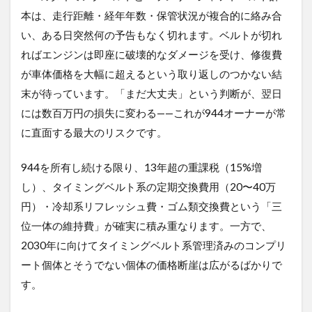
本は、走行距離・経年年数・保管状況が複合的に絡み合
い、ある日突然何の予告もなく切れます。ベルトが切れ
ればエンジンは即座に破壊的なダメージを受け、修復費
が車体価格を大幅に超えるという取り返しのつかない結
末が待っています。「まだ大丈夫」という判断が、翌日
には数百万円の損失に変わる——これが944オーナーが常
に直面する最大のリスクです。
944を所有し続ける限り、13年超の重課税（15%増
し）、タイミングベルト系の定期交換費用（20〜40万
円）・冷却系リフレッシュ費・ゴム類交換費という「三
位一体の維持費」が確実に積み重なります。一方で、
2030年に向けてタイミングベルト系管理済みのコンプリ
ート個体とそうでない個体の価格断崖は広がるばかりで
す。