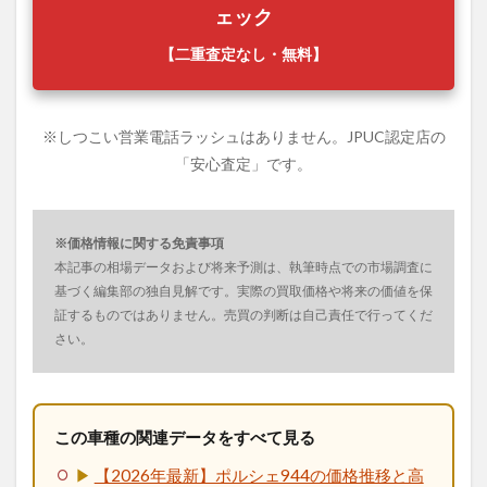
ェック
【二重査定なし・無料】
※しつこい営業電話ラッシュはありません。JPUC認定店の
「安心査定」です。
※価格情報に関する免責事項
本記事の相場データおよび将来予測は、執筆時点での市場調査に
基づく編集部の独自見解です。実際の買取価格や将来の価値を保
証するものではありません。売買の判断は自己責任で行ってくだ
さい。
この車種の関連データをすべて見る
▶
【2026年最新】ポルシェ944の価格推移と高