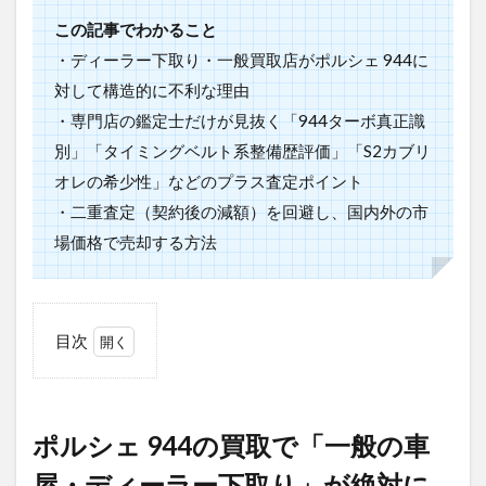
この記事でわかること
・ディーラー下取り・一般買取店がポルシェ 944に
対して構造的に不利な理由
・専門店の鑑定士だけが見抜く「944ターボ真正識
別」「タイミングベルト系整備歴評価」「S2カブリ
オレの希少性」などのプラス査定ポイント
・二重査定（契約後の減額）を回避し、国内外の市
場価格で売却する方法
目次
1
ポル
シェ
944
ポルシェ 944の買取で「一般の車
の買
取で
屋・ディーラー下取り」が絶対に