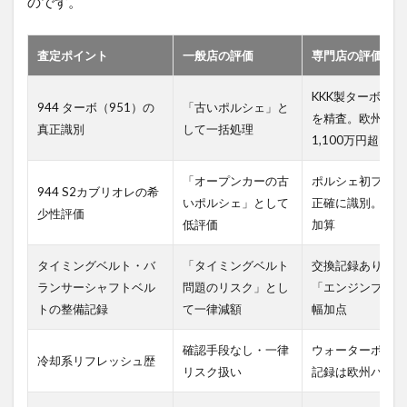
のです。
査定ポイント
一般店の評価
専門店の評価
KKK製ターボ・
944 ターボ（951）の
「古いポルシェ」と
を精査。欧州オー
真正識別
して一括処理
1,100万円超）で
「オープンカーの古
ポルシェ初フル4
944 S2カブリオレの希
いポルシェ」として
正確に識別。94
少性評価
低評価
加算
タイミングベルト・バ
「タイミングベルト
交換記録ありの個
ランサーシャフトベル
問題のリスク」とし
「エンジンブロー
トの整備記録
て一律減額
幅加点
確認手段なし・一律
ウォーターポンプ
冷却系リフレッシュ歴
リスク扱い
記録は欧州バイヤ