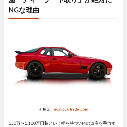
「一
NGな理由
般の
車
屋・
ディ
ーラ
ー下
取
り」
が絶
対に
NG
な理
由
1.1
年式
と走
行距
離だ
引用元：
exoticcartrader.com
けで
判断
され
150万〜1,100万円超という幅を持つ944の資産を手放す
る