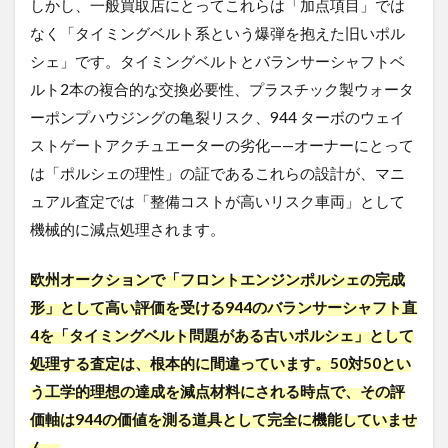
しかし、一般買取店にとってこれらは「加点項目」では
のポ
イン
なく「タイミングベルト系という爆弾を抱えた旧いポル
ト
シェ」です。タイミングベルトとバランサーシャフトベ
2.2
ルト2本の複合的な交換必要性、プラスチック製ウォータ
独自
ーポンプハウジングの亀裂リスク、944 ターボのウェイ
の販
路を
ストゲートアクチュエーターの劣化——オーナーにとって
持つ
は「ポルシェの理性」の証であるこれらの設計が、マニ
専門
ュアル査定では「整備コストが高いリスク車両」として
店の
強み
機械的に減点処理されます。
2.3
まと
欧州オークションで「フロントエンジンポルシェの完成
め｜
形」として高い評価を受ける944のバランサーシャフト直
タイ
ミン
4を「タイミングベルト問題がある古いポルシェ」として
グベ
処理する査定は、根本的に間違っています。50対50とい
ルト
が切
う工学的理想の達成を減点材料にされる時点で、その評
れる
価軸は944の価値を測る道具として完全に機能していませ
前
に、
ん。