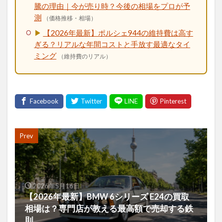
騰の理由｜今が売り時？今後の相場をプロが予
測
（価格推移・相場）
▶
【2026年最新】ポルシェ944の維持費は高す
ぎる？リアルな年間コストと手放す最適なタイ
ミング
（維持費のリアル）
Prev
2026年5月16日
【2026年最新】BMW 6シリーズ E24の買取
相場は？専門店が教える最高額で売却する鉄
則