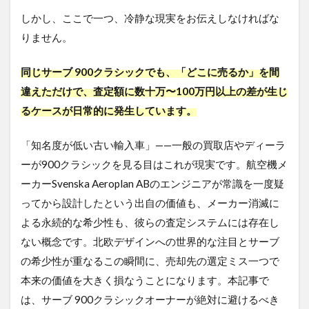
しかし、ここで一つ、冷静な現実をお伝えしなければな
りません。
同じサーブ 900クラシックでも、「どこに売るか」を間
違えただけで、査定額に数十万〜100万円以上の差が生じ
るケースが日常的に発生しています。
「知名度が低い古い輸入車」——一般の買取店やディーラ
ーが900クラシックを見る目はこれが現実です。航空機メ
ーカーSvenska Aeroplan ABのエンジニアが常識を一度疑
ってから設計したという出自の価値も、メーカー消滅に
よる永続的な希少性も、彼らの査定システムには存在し
ない概念です。北欧デザインへの世界的な注目とサーブ
の希少性が重なるこの瞬間に、売却先の選定ミス一つで
本来の価値を大きく損なうことになります。本記事で
は、サーブ 900クラシックオーナーが絶対に避けるべき