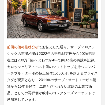
前回の価格推移分析
でお伝えした通り、サーブ 900クラ
シックの市場相場は2022年の平均55万円から2026年現
在には200万円超へとわずか4年で約3.6倍の急騰を記録。
カロッツェリア・ヘスト製のソフトトップを持つコンバ
ーチブル・ターボの極上個体は650万円を超えるプライス
タグが現実となり、2011年のサーブ・オートモービル清
算から15年を経て「二度と作られない北欧の工業芸術
品」としての再評価が欧米のコレクターズマーケットで
急加速しています。