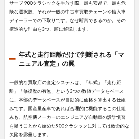
年式
サーブ 900クラシックを手放す際、最も安易で、最も危
と走
険な選択肢。それが一般の中古車買取チェーンや輸入車
行距
離だ
ディーラーでの下取りです。なぜ断言できるのか。その
けで
構造的な理由を3つ、順に解説します。
判断
され
る
「マ
年式と走行距離だけで判断される「マ
ニュ
アル
ニュアル査定」の罠
査
定」
の罠
一般的な買取店の査定システムは、「年式」「走行距
1.2
離」「修復歴の有無」という3つの数値データをベース
ターボ
に、本部のデータベースが自動的に価格を算出する仕組
ラグの
「間」
みです。国産量産車であれば合理的に機能するこの仕組
と逆置
みも、航空機メーカーのエンジニアが自動車の設計慣習
きエン
ジンの
を疑うことから始めた900クラシックに対しては致命的な
「個
欠陥を露呈します。
性」が