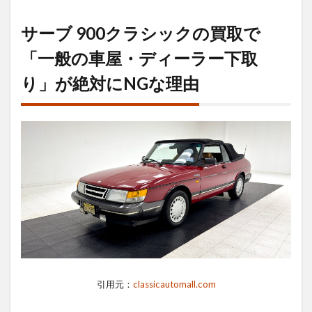
ブ
900
サーブ 900クラシックの買取で
クラ
シッ
「一般の車屋・ディーラー下取
クの
り」が絶対にNGな理由
買取
で
「一
般の
車
屋・
ディ
ーラ
ー下
取
り」
が絶
対に
NG
な理
由
引用元：
classicautomall.com
1.1