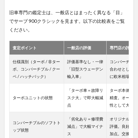
旧車専門の鑑定士は、一般店とはまったく異なる「目」
でサーブ 900クラシックを見ます。以下の比較表をご覧
ください。
査定ポイント
一般店の評価
専門店の評価
仕様識別（ターボ / 非ター
評価基準なし・一律
コンバーチブル
ボ、コンバーチブル / クー
「旧型スウェーデン
合わせとして世
ペ / ハッチバック）
輸入車」
に欧米相場基準
「ターボ車＝故障リ
ターボ本体の滲
ターボユニットの状態
スク大」で即大幅減
精査。オーバー
点
性として大幅加
「劣化あり＝修理費
オリジナル・社
コンバーチブルのソフトト
減点」で大幅マイナ
評価。良好なソ
ップ状態
ス
加点。交換費用