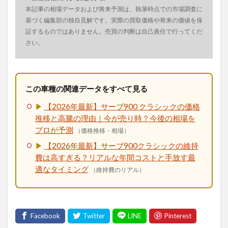
本記事の相場データおよび将来予測は、執筆時点での市場調査に
基づく編集部の独自見解です。実際の買取価格や将来の価値を保
証するものではありません。売買の判断は自己責任で行ってくだ
さい。
この車種の関連データをすべて見る
▶
【2026年最新】サーブ900 クラシックの価格
推移と高騰の理由｜今が売り時？今後の相場を
プロが予測
（価格推移・相場）
▶
【2026年最新】サーブ900クラシックの維持
費は高すぎる？リアルな年間コストと手放す最
適なタイミング
（維持費のリアル）