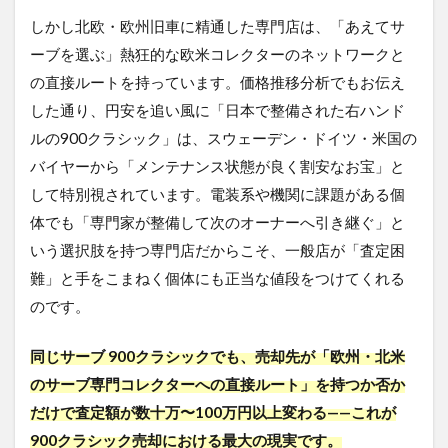
しかし北欧・欧州旧車に精通した専門店は、「あえてサ
ーブを選ぶ」熱狂的な欧米コレクターのネットワークと
の直接ルートを持っています。価格推移分析でもお伝え
した通り、円安を追い風に「日本で整備された右ハンド
ルの900クラシック」は、スウェーデン・ドイツ・米国の
バイヤーから「メンテナンス状態が良く割安なお宝」と
して特別視されています。電装系や機関に課題がある個
体でも「専門家が整備して次のオーナーへ引き継ぐ」と
いう選択肢を持つ専門店だからこそ、一般店が「査定困
難」と手をこまねく個体にも正当な値段をつけてくれる
のです。
同じサーブ 900クラシックでも、売却先が「欧州・北米
のサーブ専門コレクターへの直接ルート」を持つか否か
だけで査定額が数十万〜100万円以上変わる——これが
900クラシック売却における最大の現実です。