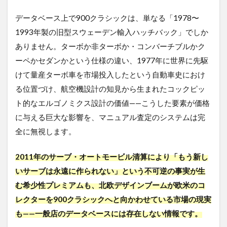
評価さ
れず、
データベース上で900クラシックは、単なる「1978〜
逆に減
1993年製の旧型スウェーデン輸入ハッチバック」でしか
点対象
となる
ありません。ターボか非ターボか・コンバーチブルかク
矛盾
ーペかセダンかという仕様の違い、1977年に世界に先駆
1.3
けて量産ターボ車を市場投入したという自動車史におけ
最も怖
る位置づけ、航空機設計の知見から生まれたコックピッ
い「二
重査定
ト的なエルゴノミクス設計の価値——こうした要素が価格
（後か
に与える巨大な影響を、マニュアル査定のシステムは完
らの減
額）」
全に無視します。
のリス
ク
2011年のサーブ・オートモービル清算により「もう新し
2
いサーブは永遠に作られない」という不可逆の事実が生
サー
む希少性プレミアムも、北欧デザインブームが欧米のコ
ブ
900
レクターを900クラシックへと向かわせている市場の現実
クラ
も——一般店のデータベースには存在しない情報です。
シッ
クを