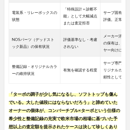
「特殊設計＝診断不
電装系・リレーボックスの
サーブ固有の電
能」として大幅減点
状態
評価。正常動作
または査定拒否
メーカー消滅に
NOSパーツ（デッドスト
評価基準なし・考慮
の保有は、将来
ック新品）の保有状況
されない
ヤー向けに大幅
サーブ専門ショ
整備記録・オリジナルカラ
有無を確認する程度
リジナルカラー
ーの維持状況
頼性として大幅
「ターボの調子が少し気になるし、ソフトトップも傷ん
でいる。大した値段にはならないだろう」と諦めていた
オーナーの個体が、コンバーチブル×ターボという仕様の
希少性と整備記録の充実で欧米市場の相場に基づいた予
想以上の査定額を提示されたケースは決して珍しくあり