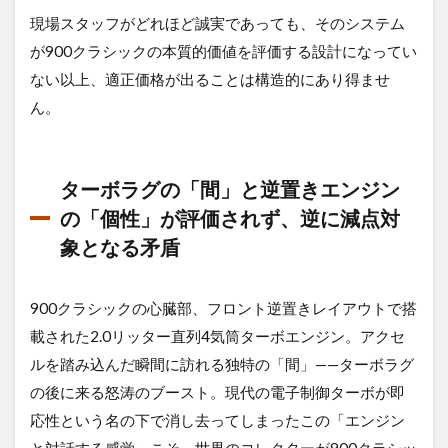
最高
現場スタッフがどれほど誠実であっても、そのシステム
額で
が900クラシックの本質的価値を評価する設計になってい
売る
ため
ない以上、適正価格が出ることは構造的にあり得ませ
の
ん。
「専
門
店」
の選
ターボラグの「間」と逆置きエンジン
び方
の「個性」が評価されず、逆に減点対
2.1
プロ
象となる矛盾
の鑑
定士
が見
900クラシックの心臓部、フロント逆置きレイアウトで搭
る
載された2.0リッター直列4気筒ターボエンジン。アクセ
「プ
ラス
ルを踏み込んだ瞬間に訪れる独特の「間」——ターボラグ
査
の後に来る怒涛のブースト。現代の電子制御ターボが即
定」
のポ
応性という名の下で消し去ってしまったこの「エンジン
イン
と対話する感覚」こそ、世界のコレクターが900クラシッ