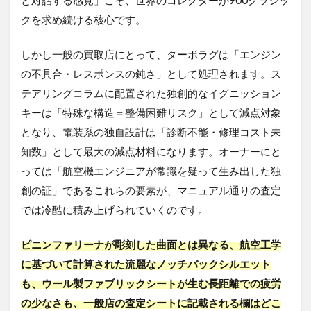
ト
クを求め続ける核心です。
2.2
独自
の販
しかし一般の買取店にとって、ターボラグは「エンジン
路を
の不具合・レスポンスの鈍さ」として処理されます。ス
持つ
テアリングコラムに配置された独創的なイグニッション
専門
店の
キーは「特殊な構造＝整備困難リスク」として減点対象
強み
となり、電装系の独自設計は「診断不能・修理コスト未
2.3
知数」として最大の減点材料になります。オーナーにと
まと
っては「航空機エンジニアが常識を疑って生み出した独
め｜
価値
創の証」であるこれらの要素が、マニュアル通りの査定
を下
では冷酷に積み上げられていくのです。
げる
前
に、
ピニンファリーナが彫刻した曲面とは異なる、航空工学
まず
適正
に基づいて計算された流麗なノッチバックシルエット
な査
も、ウール製ファブリックシートが生む長距離での疲労
定を
の少なさも、一般店の査定シートに記載される欄はどこ