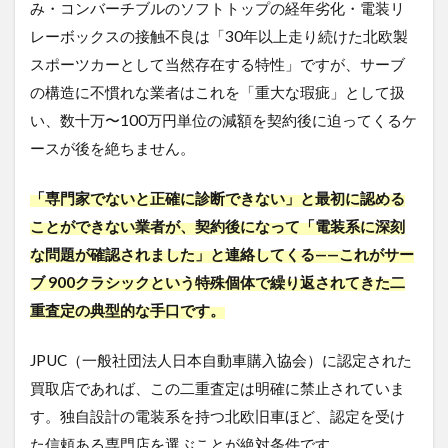
み・コンバーチブルのソフトトップの経年劣化・電装リ
レーボックスの接触不良は「30年以上走り続けた北欧製
スポーツカーとして当然存在する特性」ですが、サーブ
の構造に不慣れな業者はこれを「重大な瑕疵」として扱
い、数十万〜100万円単位の減額を契約後に迫ってくるケ
ースが後を絶ちません。
「専門家でないと正確に診断できない」と最初に認める
ことができない業者が、契約後になって「電装系に深刻
な問題が確認されました」と連絡してくる——これがサー
ブ 900クラシックという特殊個体で繰り返されてきた二
重査定の典型的な手口です。
JPUC（一般社団法人日本自動車購入協会）に認定された
買取店であれば、この二重査定は明確に禁止されていま
す。独自設計の電装系を持つ北欧旧車ほど、認定を受け
た信頼ある専門店を選ぶことが絶対条件です。