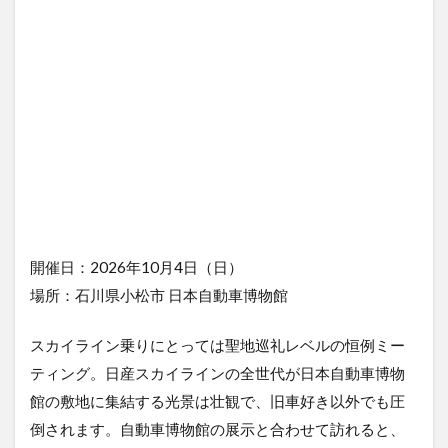
ショ
ー in
金沢
港ク
ルー
ズタ
ーミ
ナル
1.5
KANAZAWA
VINTAGE
FESTIVAL
開催日：2026年10月4日（日）
2
クラ
場所：石川県小松市 日本自動車博物館
シッ
クカ
スカイライン乗りにとっては聖地巡礼レベルの恒例ミー
ー以
外に
ティング。日産スカイラインの全世代が日本自動車博物
も注
館の敷地に集結する光景は壮観で、旧車好き以外でも圧
目！
石川
倒されます。自動車博物館の展示と合わせて訪れると、
の旧