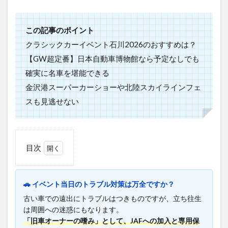
この記事のポイント
クラシックカーイベント石川2026のおすすめは？
【GW超定番】日本自動車博物館なら予定なしでも
確実に名車を堪能できる
金沢港スーパーカーショーや北陸スカイラインフェ
スも見逃せない
目次
1
2026
年に
🚗 イベント当日のトラブル対策は万全ですか？
石川
古い車での遠出にトラブルはつきものですが、立ち往生
県で
は周囲への迷惑にもなります。
開催
「旧車オーナーの嗜み」として、JAFへの加入と専用保
のク