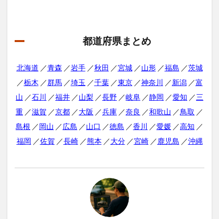
都道府県まとめ
北海道
／
青森
／
岩手
／
秋田
／
宮城
／
山形
／
福島
／
茨城
／
栃木
／
群馬
／
埼玉
／
千葉
／
東京
／
神奈川
／
新潟
／
富
山
／
石川
／
福井
／
山梨
／
長野
／
岐阜
／
静岡
／
愛知
／
三
重
／
滋賀
／
京都
／
大阪
／
兵庫
／
奈良
／
和歌山
／
鳥取
／
島根
／
岡山
／
広島
／
山口
／
徳島
／
香川
／
愛媛
／
高知
／
福岡
／
佐賀
／
長崎
／
熊本
／
大分
／
宮崎
／
鹿児島
／
沖縄