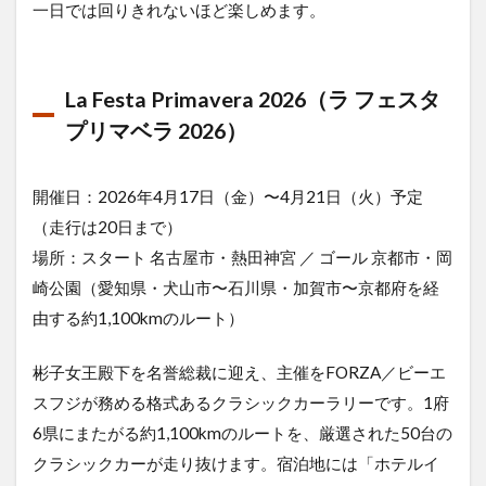
一日では回りきれないほど楽しめます。
車・
スー
パー
カー
La Festa Primavera 2026（ラ フェスタ
関連
イベ
プリマベラ 2026）
ント
2.1
開催日：2026年4月17日（金）〜4月21日（火）予定
スー
パー
（走行は20日まで）
カー
場所：スタート 名古屋市・熱田神宮 ／ ゴール 京都市・岡
イベ
ント
崎公園（愛知県・犬山市〜石川県・加賀市〜京都府を経
＠七
由する約1,100kmのルート）
尾市
2.2
彬子女王殿下を名誉総裁に迎え、主催をFORZA／ビーエ
金沢
スフジが務める格式あるクラシックカーラリーです。1府
輸入
車シ
6県にまたがる約1,100kmのルートを、厳選された50台の
ョウ
クラシックカーが走り抜けます。宿泊地には「ホテルイ
2.3