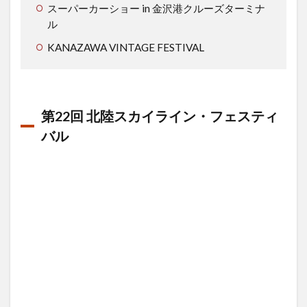
2026（ラ
スーパーカーショー in 金沢港クルーズターミナ
フェスタ
ル
プリマベ
ラ
KANAZAWA VINTAGE FESTIVAL
2026）
1.3
【GW
の超
第22回 北陸スカイライン・フェスティ
定
バル
番】
日本
自動
車博
物館
（石
川県
小松
市）
1.4
スー
パー
カー