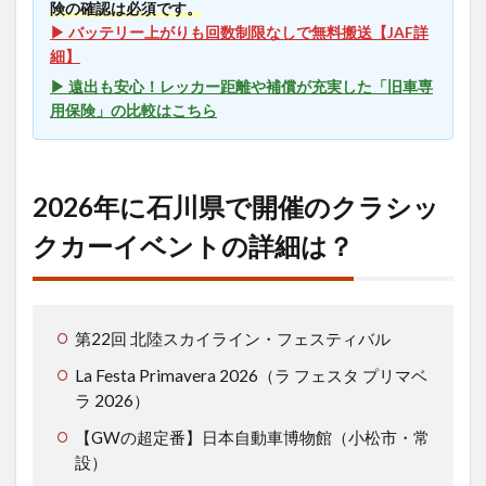
ラシ
険の確認は必須です。
ック
▶ バッテリー上がりも回数制限なしで無料搬送【JAF詳
カー
細】
イベ
▶ 遠出も安心！レッカー距離や補償が充実した「旧車専
ント
の詳
用保険」の比較はこちら
細
は？
1.1
2026年に石川県で開催のクラシッ
第22
回 北
クカーイベントの詳細は？
陸ス
カイ
ライ
ン・
フェ
第22回 北陸スカイライン・フェスティバル
ステ
ィバ
La Festa Primavera 2026（ラ フェスタ プリマベ
ル
ラ 2026）
1.2
La
【GWの超定番】日本自動車博物館（小松市・常
Festa
設）
Primavera