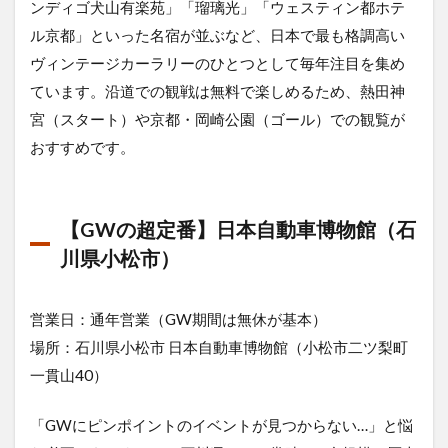
ンディゴ犬山有楽苑」「瑠璃光」「ウェスティン都ホテ
2026
ル京都」といった名宿が並ぶなど、日本で最も格調高い
年石
川県
ヴィンテージカーラリーのひとつとして毎年注目を集め
のク
ています。沿道での観戦は無料で楽しめるため、熱田神
ラシ
ック
宮（スタート）や京都・岡崎公園（ゴール）での観覧が
カー
おすすめです。
イベ
ント
まと
め
【GWの超定番】日本自動車博物館（石
川県小松市）
営業日：通年営業（GW期間は無休が基本）
場所：石川県小松市 日本自動車博物館（小松市二ツ梨町
一貫山40）
「GWにピンポイントのイベントが見つからない…」と悩