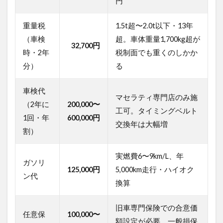
円
しが
ちな
「任
重量税
1.5t超〜2.0t以下・13年
意保
（車検
超。車体重量1,700kg超が
険」
32,700円
の高
時・2年
税制面でも重くのしかか
さと
分）
る
落と
し穴
車検代
2
マセラティ専門店のみ施
（2年に
200,000〜
要注
工可。タイミングベルト
意！
1回・年
600,000円
交換年は大幅増
マセ
割）
ラテ
ィ
クア
実燃費6〜9km/L、年
ガソリ
トロ
125,000円
5,000km走行・ハイオク
ポル
ン代
テ
換算
（旧
車）
旧車専門保険での合意価
の維
任意保
100,000〜
持を
額設定が必要。一般損保