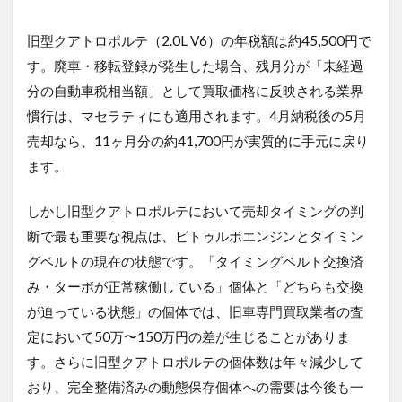
旧型クアトロポルテ（2.0L V6）の年税額は約45,500円で
す。廃車・移転登録が発生した場合、残月分が「未経過
分の自動車税相当額」として買取価格に反映される業界
慣行は、マセラティにも適用されます。4月納税後の5月
売却なら、11ヶ月分の約41,700円が実質的に手元に戻り
ます。
しかし旧型クアトロポルテにおいて売却タイミングの判
断で最も重要な視点は、ビトゥルボエンジンとタイミン
グベルトの現在の状態です。「タイミングベルト交換済
み・ターボが正常稼働している」個体と「どちらも交換
が迫っている状態」の個体では、旧車専門買取業者の査
定において50万〜150万円の差が生じることがありま
す。さらに旧型クアトロポルテの個体数は年々減少して
おり、完全整備済みの動態保存個体への需要は今後も一