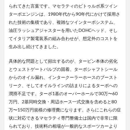
られてきた言葉です。マセラティのビトゥルボ系ツイン
ターボエンジンは、1980年代から90年代にかけて採用さ
れた技術の集積であり、複雑なツインターボシステム、
油圧ラッシュアジャスターを用いたDOHCヘッド、そし
てイタリア製電装系の組み合わせが、想定外のコストを
生み出し続けてきました。
具体的な問題として頻出するのが、タービン本体の劣化
とウェストゲートバルブの固着、ターボシャフトシール
からのオイル漏れ、インタークーラーホースのブースト
リーク、そしてオイルラインの詰まりによるターボへの
潤滑不足です。ターボ1基のオーバーホールで30万〜60
万円、2基同時交換・周辺ホース一式交換を含めると80
万〜150万円規模の修理費になります。さらにこれらの症
状に対応できるマセラティ専門整備士は国内で非常に限
られており、技術料の相場が一般的なスポーツカーより