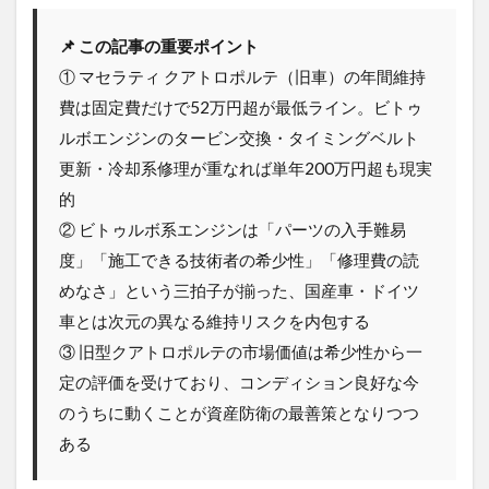
📌 この記事の重要ポイント
① マセラティ クアトロポルテ（旧車）の年間維持
費は固定費だけで52万円超が最低ライン。ビトゥ
ルボエンジンのタービン交換・タイミングベルト
更新・冷却系修理が重なれば単年200万円超も現実
的
② ビトゥルボ系エンジンは「パーツの入手難易
度」「施工できる技術者の希少性」「修理費の読
めなさ」という三拍子が揃った、国産車・ドイツ
車とは次元の異なる維持リスクを内包する
③ 旧型クアトロポルテの市場価値は希少性から一
定の評価を受けており、コンディション良好な今
のうちに動くことが資産防衛の最善策となりつつ
ある