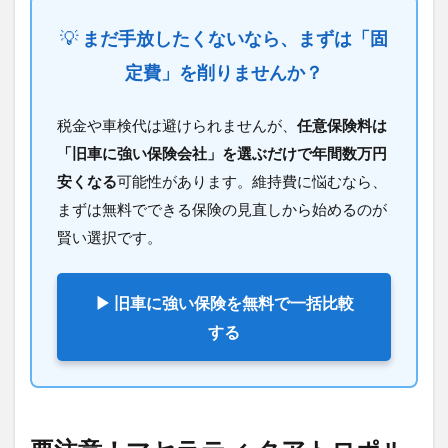
価値
のわ
💡
まだ手放したくないなら、まずは「固
かる
「旧
定費」を削りませんか？
車専
門
店」
税金や車検代は避けられませんが、
任意保険料は
へ査
「旧車に強い保険会社」を選ぶだけで年間数万円
定に
出す
安くなる
可能性があります。維持費に悩むなら、
べき
まずは無料でできる保険の見直しから始めるのが
理由
賢い選択です。
4
まと
め：
▶ 旧車に強い保険を無料で一括比較
マセ
ラテ
する
ィ
クア
トロ
ポル
テ
（旧