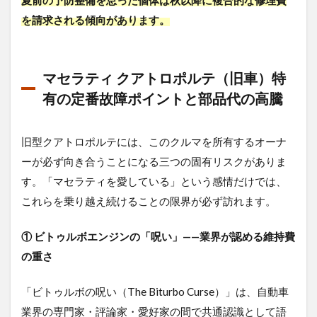
夏前の予防整備を怠った個体は秋以降に複合的な修理費
を請求される傾向があります。
マセラティ クアトロポルテ（旧車）特
有の定番故障ポイントと部品代の高騰
旧型クアトロポルテには、このクルマを所有するオーナ
ーが必ず向き合うことになる三つの固有リスクがありま
す。「マセラティを愛している」という感情だけでは、
これらを乗り越え続けることの限界が必ず訪れます。
① ビトゥルボエンジンの「呪い」——業界が認める維持費
の重さ
「ビトゥルボの呪い（The Biturbo Curse）」は、自動車
業界の専門家・評論家・愛好家の間で共通認識として語