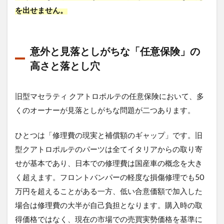
車）
を出せません。
特有
の定
番故
障ポ
意外と見落としがちな「任意保険」の
イン
高さと落とし穴
トと
部品
代の
高騰
旧型マセラティ クアトロポルテの任意保険において、多
くのオーナーが見落としがちな問題が二つあります。
3
限界
を感
ひとつは「修理費の現実と補償額のギャップ」です。旧
じた
型クアトロポルテのパーツは全てイタリアからの取り寄
ら？
マセ
せが基本であり、日本での修理費は国産車の概念を大き
ラテ
く超えます。フロントバンパーの軽度な損傷修理でも50
ィ
クア
万円を超えることがある一方、低い合意価額で加入した
トロ
場合は修理費の大半が自己負担となります。購入時の取
ポル
テ
得価格ではなく、現在の市場での売買実勢価格を基準に