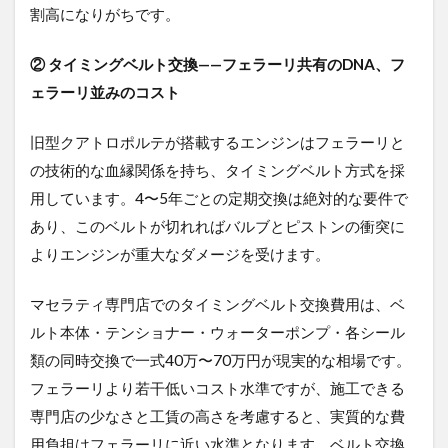
割高になりがちです。
② タイミングベルト交換——フェラーリ共有のDNA、フ
ェラーリ並みのコスト
旧型クアトロポルテが搭載するエンジンはフェラーリと
の技術的な血縁関係を持ち、タイミングベルト方式を採
用しています。4〜5年ごとの定期交換は絶対的な要件で
あり、このベルトが切れればバルブとピストンの衝突に
よりエンジンが重大なダメージを受けます。
マセラティ専門店でのタイミングベルト交換費用は、ベ
ルト本体・テンショナー・ウォーターポンプ・各シール
類の同時交換で一式40万〜70万円が現実的な相場です。
フェラーリより若干低いコスト水準ですが、施工できる
専門店の少なさと工賃の高さを考慮すると、実質的な費
用負担はフェラーリに近い水準となります。ベルト交換