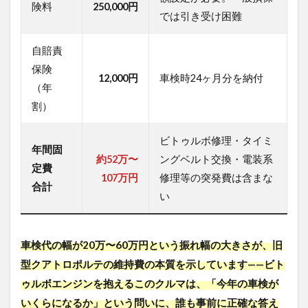
険料
250,000円
圧迫
では引き受け困難
する
高額
な修
自賠責
理リ
保険
スク
12,000円
車検時24ヶ月分を納付
（年
2.1
割）
日本の
過酷な
「夏」
ビトゥルボ修理・タイミ
年間固
が引き
約52万〜
ングベルト交換・電装系
起こす
定費
構造的
107万円
修理等の突発費は含まな
合計
弱点
い
2.2
マセ
ラテ
車検代の幅が20万〜60万円という振れ幅の大きさが、旧
ィ ク
型クアトロポルテの維持費の本質を示しています——ビト
アト
ロポ
ゥルボエンジンを抱えるこのクルマは、「今年の車検が
ルテ
いくらになるか」という問いに、誰も事前に正確な答え
（旧