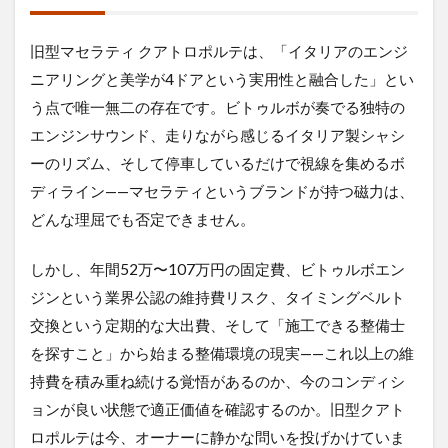
旧型マセラティ クアトロポルテは、「イタリアのエンジ
ニアリングと美学が4ドアという実用性と融合した」とい
う点で唯一無二の存在です。ビトゥルボが奏でる独特の
エンジンサウンド、走りながら感じるイタリア製シャシ
ーのリズム、そして停車しているだけで視線を集めるボ
ディライン——マセラティというブランドが持つ磁力は、
どんな理屈でも否定できません。
しかし、年間52万〜107万円の固定費、ビトゥルボエン
ジンという業界公認の維持費リスク、タイミングベルト
交換という定期的な大出費、そして「施工できる整備士
を探すこと」から始まる整備環境の現実——これ以上の維
持費を積み重ね続ける覚悟があるのか、今のコンディシ
ョンが良い状態で適正価値を確認するのか。旧型クアト
ロポルテは今、オーナーに静かな問いを投げかけていま