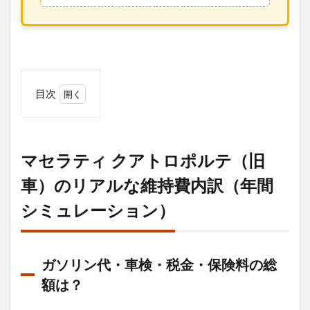
目次
1
マセ
ラテ
ィ
マセラティ クアトロポルテ（旧
クア
トロ
車）のリアルな維持費内訳（年間
ポル
シミュレーション）
テ
（旧
車）
のリ
アル
ガソリン代・車検・税金・保険料の総
な維
額は？
持費
内訳