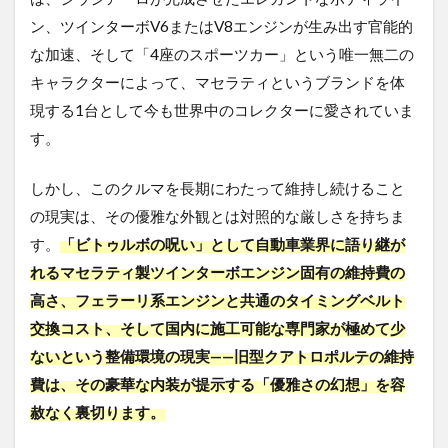
ン、ツインターボV6またはV8エンジンが生み出す官能的
な加速、そして「4座のスポーツカー」という唯一無二の
キャラクターによって、マセラティというブランドを体
現する1台として今も世界中のコレクターに愛されていま
す。
しかし、このクルマを長期にわたって維持し続けること
の現実は、その優雅な外観とは対照的な厳しさを持ちま
す。
「ビトゥルボの呪い」として自動車業界に語り継が
れるマセラティ製ツインターボエンジン固有の維持費の
高さ、フェラーリ系エンジンと共通のタイミングベルト
交換コスト、そして国内に施工可能な専門家が極めて少
ないという整備環境の現実——旧型クアトロポルテの維持
費は、その豪華な内装が提示する「優雅さの幻想」を容
赦なく裏切ります。