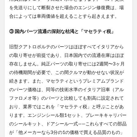
を先送りにして断裂させた場合のエンジン修復費は、場
合によっては車両価値を超えることすら起きえます。
③ 国内パーツ流通の深刻な枯渇と「マセラティ税」
旧型クアトロポルテのパーツはほぼすべてイタリアから
の取り寄せが前提であり、日本国内での流通在庫はほぼ
存在しません。純正パーツの取り寄せには2週間〜3ヶ月
の待機期間が必要で、この間クルマが動かせない状況が
続きます。また、マセラティというプレミアムブランド
のパーツ価格は、同等の技術水準のイタリア旧車（アル
ファロメオ等）のパーツと比較しても割高に設定されて
おり、業界ではこれを「マセラティ税」と呼ぶことがあ
ります。エンジンシール類1セット、ブレーキキャリパー
のシールキット、ドアシール一式——これらすべての部品
が「他メーカーなら3分の1の価格で買える品質のもの」