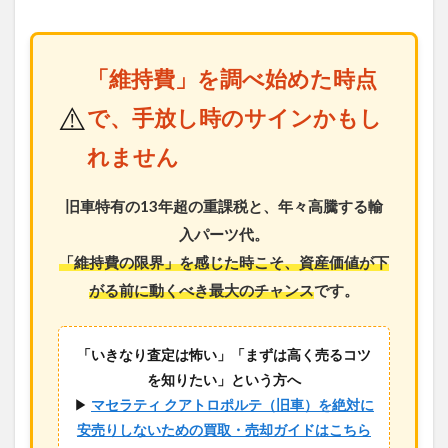
「維持費」を調べ始めた時点
⚠️
で、手放し時のサインかもし
れません
旧車特有の13年超の重課税と、年々高騰する輸
入パーツ代。
「維持費の限界」を感じた時こそ、資産価値が下
がる前に動くべき最大のチャンス
です。
「いきなり査定は怖い」「まずは高く売るコツ
を知りたい」という方へ
▶
マセラティ クアトロポルテ（旧車）を絶対に
安売りしないための買取・売却ガイドはこちら