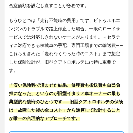
（旧
合意価額を設定し直すことが急務です。
車）
を一
番高
もうひとつは「走行不能時の費用」です。ビトゥルボエ
く売
ンジンのトラブルで路上停止した場合、一般のロードサ
るた
めの
ービスでは対応しきれないケースがあります。マセラテ
戦略
ィに対応できる積載車の手配、専門工場までの輸送費——
3.1
これらを含めた「走れなくなった時のコスト」まで想定
自動
した保険設計が、旧型クアトロポルテには特に重要で
車税
は
す。
「月
割り
「安い保険料で済ませた結果、修理費も搬送費も自己負
で還
付さ
担になった」というのが旧型イタリア車オーナーの最も
れ
典型的な後悔のひとつです——旧型クアトロポルテの保険
る」
とい
は「故障した後の全コスト」から逆算して設計すること
う事
が唯一の合理的なアプローチです。
実
3.2