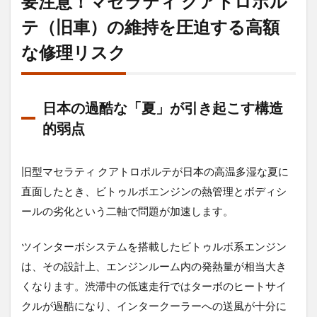
要注意！マセラティ クアトロポル
車）
テ（旧車）の維持を圧迫する高額
と向
き合
な修理リスク
う、
最後
の問
いか
け
日本の過酷な「夏」が引き起こす構造
的弱点
旧型マセラティ クアトロポルテが日本の高温多湿な夏に
直面したとき、ビトゥルボエンジンの熱管理とボディシ
ールの劣化という二軸で問題が加速します。
ツインターボシステムを搭載したビトゥルボ系エンジン
は、その設計上、エンジンルーム内の発熱量が相当大き
くなります。渋滞中の低速走行ではターボのヒートサイ
クルが過酷になり、インタークーラーへの送風が十分に