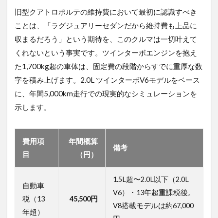
（年
間シ
旧型クアトロポルテの維持費において最初に認識すべき
ミュ
ことは、「ラグジュアリーセダンだから維持費も上品に
レー
ショ
収まるだろう」という期待を、このクルマは一切叶えて
ン）
くれないという事実です。ツインターボエンジンを抱え
1.1
た1,700kg超の車体は、固定費の段階からすでに重厚な数
ガソ
字を積み上げます。2.0L ツインターボV6モデルをベース
リン
代・
に、年間5,000km走行での現実的なシミュレーションを
車
示します。
検・
税
金・
保険
費用項
年間概算
料の
備考
目
（円）
総額
は？
1.5L超〜2.0L以下（2.0L
1.2
自動車
V6）・13年超重課税後。
意外
税（13
45,500円
と見
V8搭載モデルは約67,000
落と
年超）