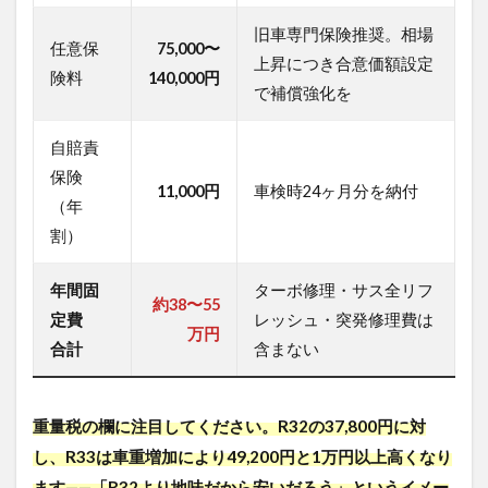
R33
旧車専門保険推奨。相場
の維
任意保
75,000〜
持を
上昇につき合意価額設定
険料
圧迫
140,000円
で補償強化を
する
高額
な修
自賠責
理リ
保険
スク
11,000円
車検時24ヶ月分を納付
（年
2.1
割）
日本の
過酷な
「夏」
年間固
ターボ修理・サス全リフ
が引き
約38〜55
定費
レッシュ・突発修理費は
起こす
万円
構造的
合計
含まない
弱点
2.2
重量税の欄に注目してください。R32の37,800円に対
スカ
イラ
し、R33は車重増加により49,200円と1万円以上高くなり
イン
ます——「R32より地味だから安いだろう」というイメー
GT-R