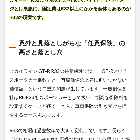
R33
ジとは裏腹に、固定費はR32以上にかかる個体もあるのが
特有
R33の現実です。
の定
番故
障ポ
イン
トと
意外と見落としがちな「任意保険」の
部品
高さと落とし穴
代の
高騰
3
スカイライン GT-R R33の任意保険では、「GT-Rという
限界
スポーツカー係数」と「市場価値の上昇に追いつかない
を感
補償額」という二重の問題が生じています。一般損保各
じた
ら？
社はBNR33をスポーツカーとして扱い、割高な保険料を
スカ
設定するケースが多く、さらに車両保険の引き受けを拒
イラ
イン
否するケースもあります。
GT-
R
R33
R33の相場は過去数年で大きく変化しています。長らく
を一
「R32とR34に挟まれた不遇な世代」として市場で低く評