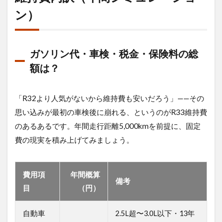
R33
ン）
のリ
アル
な維
持費
内訳
ガソリン代・車検・税金・保険料の総
（年
額は？
間シ
ミュ
レー
ショ
「R32より人気がないから維持費も安いだろう」——その
ン）
思い込みが最初の車検後に崩れる、というのがR33維持費
1.1
のあるあるです。年間走行距離5,000kmを前提に、固定
ガソ
費の現実を積み上げてみましょう。
リン
代・
車
検・
費用項
年間概算
税
備考
目
（円）
金・
保険
料の
自動車
2.5L超〜3.0L以下・13年
総額