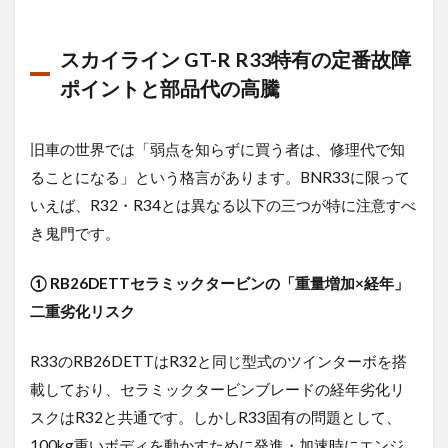
スカイライン GT-R R33特有の定番故障
ポイントと部品代の高騰
旧車の世界では「弱点を知らずに買う者は、修理代で知
ることになる」という格言があります。BNR33に限って
いえば、R32・R34とは異なる以下の三つが特に注意すべ
き鬼門です。
① RB26DETTセラミックタービンの「重量増加×経年」
二重劣化リスク
R33のRB26DETTはR32と同じ型式のツインターボを搭
載しており、セラミックタービンブレードの経年劣化リ
スクはR32と共通です。しかしR33固有の問題として、
100kg重いボディを動かすために発進・加速時にエンジ