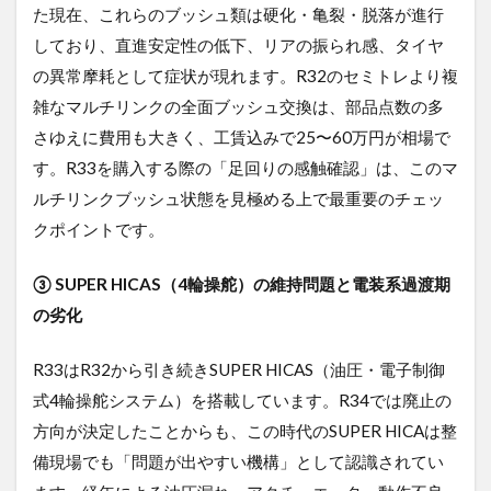
た現在、これらのブッシュ類は硬化・亀裂・脱落が進行
しており、直進安定性の低下、リアの振られ感、タイヤ
の異常摩耗として症状が現れます。R32のセミトレより複
雑なマルチリンクの全面ブッシュ交換は、部品点数の多
さゆえに費用も大きく、工賃込みで25〜60万円が相場で
す。R33を購入する際の「足回りの感触確認」は、このマ
ルチリンクブッシュ状態を見極める上で最重要のチェッ
クポイントです。
③ SUPER HICAS（4輪操舵）の維持問題と電装系過渡期
の劣化
R33はR32から引き続きSUPER HICAS（油圧・電子制御
式4輪操舵システム）を搭載しています。R34では廃止の
方向が決定したことからも、この時代のSUPER HICAは整
備現場でも「問題が出やすい機構」として認識されてい