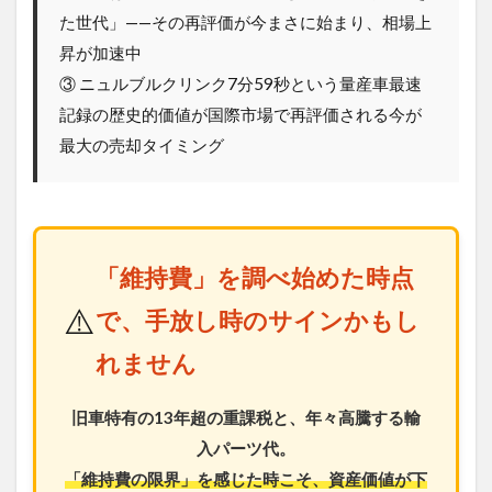
た世代」——その再評価が今まさに始まり、相場上
昇が加速中
③ ニュルブルクリンク7分59秒という量産車最速
記録の歴史的価値が国際市場で再評価される今が
最大の売却タイミング
「維持費」を調べ始めた時点
⚠️
で、手放し時のサインかもし
れません
旧車特有の13年超の重課税と、年々高騰する輸
入パーツ代。
「維持費の限界」を感じた時こそ、資産価値が下