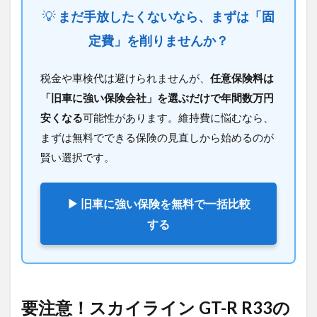
「旧
💡
まだ手放したくないなら、まずは「固
車専
門
定費」を削りませんか？
店」
へ査
定に
税金や車検代は避けられませんが、
任意保険料は
出す
「旧車に強い保険会社」を選ぶだけで年間数万円
べき
理由
安くなる
可能性があります。維持費に悩むなら、
まずは無料でできる保険の見直しから始めるのが
4
まと
賢い選択です。
め：
スカ
イラ
▶ 旧車に強い保険を無料で一括比較
イン
GT-
する
R
R33
と向
き合
う、
最後
要注意！スカイライン GT-R R33の
の問