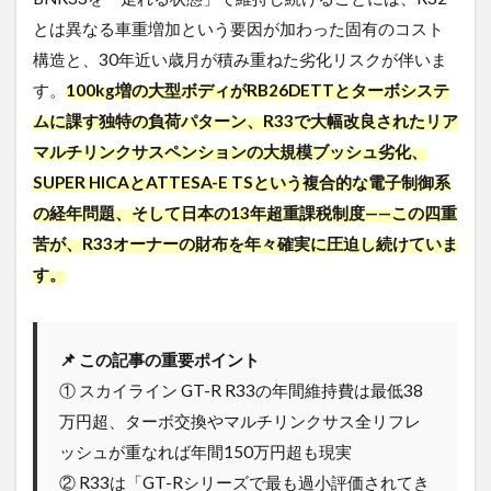
とは異なる車重増加という要因が加わった固有のコスト
構造と、30年近い歳月が積み重ねた劣化リスクが伴いま
す。
100kg増の大型ボディがRB26DETTとターボシステ
ムに課す独特の負荷パターン、R33で大幅改良されたリア
マルチリンクサスペンションの大規模ブッシュ劣化、
SUPER HICAとATTESA-E TSという複合的な電子制御系
の経年問題、そして日本の13年超重課税制度——この四重
苦が、R33オーナーの財布を年々確実に圧迫し続けていま
す。
📌 この記事の重要ポイント
① スカイライン GT-R R33の年間維持費は最低38
万円超、ターボ交換やマルチリンクサス全リフレ
ッシュが重なれば年間150万円超も現実
② R33は「GT-Rシリーズで最も過小評価されてき