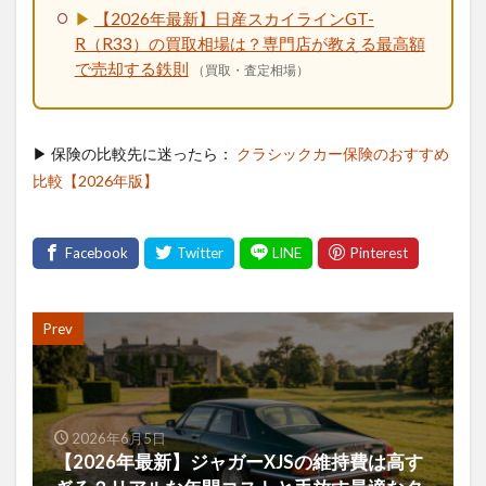
▶
【2026年最新】日産スカイラインGT-
R（R33）の買取相場は？専門店が教える最高額
で売却する鉄則
（買取・査定相場）
▶ 保険の比較先に迷ったら：
クラシックカー保険のおすすめ
比較【2026年版】
Prev
2026年6月5日
【2026年最新】ジャガーXJSの維持費は高す