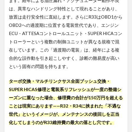
ます。経年による油圧漏れ・アクチュエーター動作不良
は、異常なハンドリング特性として現れることがあり、
放置は走行安全性に直結します。さらにR33はOBD1から
OBD2への過渡期に位置する電装世代であり、エンジン
ECU・ATTESAコントロールユニット・SUPER HICAコン
トローラーという複数の制御ユニットが異なる規格で混
在しています。この「過渡期の電装」は、経年による複
合的な誤作動を引き起こしやすく、診断の難易度が高い
という固有の問題を持ちます。
ターボ交換・マルチリンクサス全面ブッシュ交換・
SUPER HICAS修理と電装系リフレッシュが一度の整備シ
ーズンに重なった場合、修理費の合計が150万円を超える
ことは現実にあります——R32・R34に挟まれた「不遇な
世代」というイメージが、メンテナンスの後回しを正当
化してしまうのがR33維持費の最大の落とし穴です。