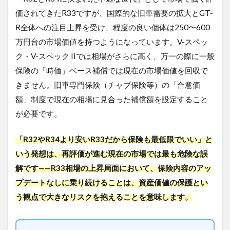
番高
価されてきたR33ですが、国際的な旧車需要の拡大とGT-
く売
るた
R全体への注目上昇を受け、程度の良い個体は250〜600
めの
万円台の市場価値を持つようになっています。V-スペッ
戦略
ク・V-スペック IIでは相場がさらに高く、万一の際に一般
3.1
保険の「時価」ベース補償では現在の市場価値を回収で
自動
車税
きません。旧車専門保険（チャブ保険等）の「合意価
は
額」制度で現在の相場に見合った補償額を設定すること
「月
割り
が必要です。
で還
付さ
れ
「R32やR34より安いR33だから保険も最低限でいい」と
る」
いう発想は、再評価が進む現在の市場では最も危険な誤
とい
解です——R33相場の上昇局面において、保険内容のアッ
う事
実
プデートなしに乗り続けることは、資産価値の保護とい
3.2
う観点で大きなリスクを抱えることを意味します。
価値
のわ
かる