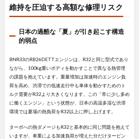
いか
維持を圧迫する高額な修理リスク
け
日本の過酷な「夏」が引き起こす構造
的弱点
BNR33のRB26DETTエンジンは、R32と同じ型式であり
ながら、100kg重いボディを動かすことで異なる熱管理
の課題を抱えています。重量増加は加速時のエンジン負
荷を高め、渋滞での低速走行中も車体を動かすためのト
ルク需要がR32より大きくなります。この「常に少し多め
に働くエンジン」という状態が、日本の高温多湿な渋滞
環境では夏場の熱負荷をR32以上に押し上げます。
ターボへの熱ダメージもR32と基本的に同じ問題を抱えて
いますが、車重による加速負荷が増えた分だけタービン