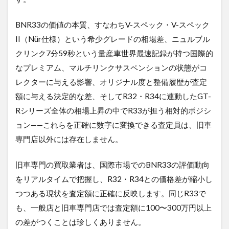
BNR33の価値の本質、すなわちV-スペック・V-スペック
II（Nür仕様）という希少グレードの相場差、ニュルブル
クリンク7分59秒という量産車世界最速記録が持つ国際的
なプレミアム、マルチリンクサスペンションの状態がコ
レクターに与える影響、オリジナル度と整備履歴が査定
額に与える決定的な差、そしてR32・R34に連動したGT-
Rシリーズ全体の相場上昇の中でR33が担う相対的ポジシ
ョン——これらを正確に数字に変換できる査定員は、旧車
専門店以外には存在しません。
旧車専門の買取業者は、国際市場でのBNR33の評価動向
をリアルタイムで把握し、R32・R34との価格差が縮小し
つつある現状を査定額に正確に反映します。同じR33で
も、一般店と旧車専門店では査定額に100〜300万円以上
の差がつくことは珍しくありません。