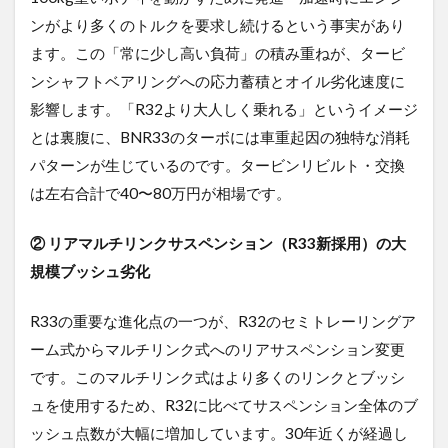
ンがより多くのトルクを要求し続けるという事実があり
ます。この「常に少し高い負荷」の積み重ねが、タービ
ンシャフトベアリングへの応力蓄積とオイル劣化速度に
影響します。「R32より大人しく乗れる」というイメージ
とは裏腹に、BNR33のターボには車重起因の独特な消耗
パターンが生じているのです。タービンリビルト・交換
は左右合計で40〜80万円が相場です。
② リアマルチリンクサスペンション（R33新採用）の大
規模ブッシュ劣化
R33の重要な進化点の一つが、R32のセミトレーリングア
ーム式からマルチリンク式へのリアサスペンション変更
です。このマルチリンク式はより多くのリンクとブッシ
ュを使用するため、R32に比べてサスペンション全体のブ
ッシュ点数が大幅に増加しています。30年近くが経過し