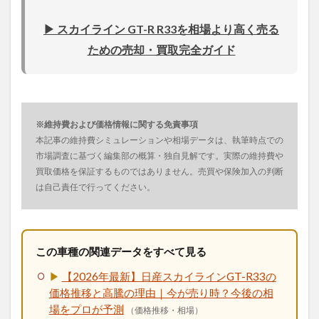
▶ スカイライン GT-R R33を相場より高く売る
ための売却・買取完全ガイド
※維持費および価格情報に関する免責事項
本記事の維持費シミュレーションや相場データは、執筆時点での
市場調査に基づく編集部の概算・独自見解です。実際の維持費や
買取価格を保証するものではありません。売買や保険加入の判断
は自己責任で行ってください。
この車種の関連データをすべて見る
▶
【2026年最新】日産スカイラインGT-R33の
価格推移と高騰の理由｜今が売り時？今後の相
場をプロが予測
（価格推移・相場）