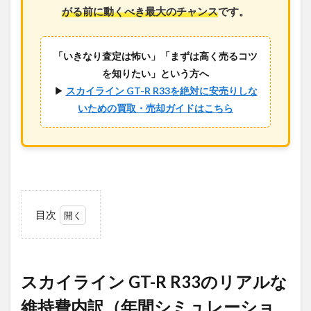
がる前に動くべき最大のチャンス
です。
「いきなり査定は怖い」「まずは高く売るコツ
を知りたい」という方へ
▶
スカイライン GT-R R33を絶対に安売りしな
いための買取・売却ガイドはこちら
目次
1
スカ
イラ
イン
スカイライン GT-R R33のリアルな
GT-
R
維持費内訳（年間シミュレーショ