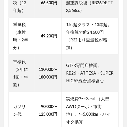
税（13
66,500円
超重課税後（RB26DETT
は？
年超）
2,568cc）
1.2
意外
と見
重量税
1.5t超クラス・13年超。
落と
（車検
年換算で約24,600円
しが
49,200円
時・2年
（R32より重量税が増
ちな
「任
分）
加）
意保
険」
車検代
の高
GT-R専門店推奨。
さと
（2年に
110,000〜
落と
RB26・ATTESA・SUPER
1回・年
180,000円
し穴
HICAS総合点検含む
割）
2
要注
意！
実燃費7〜9km/L（大型
スカ
ガソリ
90,000〜
AWDターボ・市街
イラ
ン代
125,000円
地）、年5,000km・ハイ
イン
GT-
オク換算
R