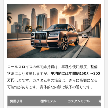
1. 正規
ディー
ラー
2.3.2
2. 海外
通販サ
イト
2.4
ロー
ルス
ロイ
スの
ロールスロイスの年間維持費は、車種や使用頻度、整備
パー
ツリ
状況により変動しますが、
平均的には年間約150万〜300
スト
万円
ほどです。カスタム車の場合は、さらに高額になる
一覧
は？
可能性があります。具体的な内訳は以下の通りです。
2.5
ロー
費用項目
標準モデル
カスタムモデル
備考
ルス