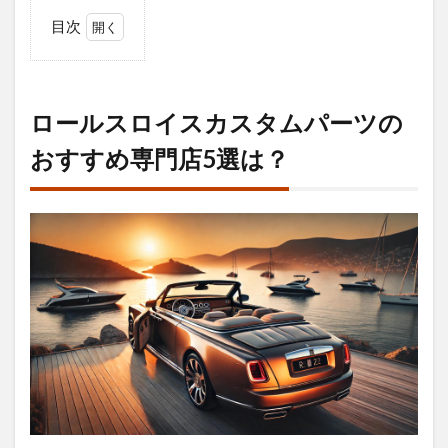
目次
1
ロー
ルス
ロイ
ロールスロイスカスタムパーツの
スカ
スタ
おすすめ専門店5選は？
ムパ
ーツ
のお
すす
め専
門店
5選
は？
1.1
ロー
ルス
ロイ
スカ
スタ