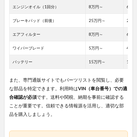
エンジンオイル（1回分）
8万円～
6万
ブレーキパッド（前後）
25万円～
20万
エアフィルター
8万円～
6万
ワイパーブレード
5万円～
4万
バッテリー
15万円～
12万
また、専門通販サイトでもパーツリストを閲覧し、必要
な部品を特定できます。利用時は
VIN（車台番号）での適
合確認が必須
です。送料や関税、納期を事前に確認する
ことが重要です。信頼できる情報源を活用し、適切な部
品を購入しましょう。