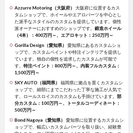
の詳
Azzurre Motoring（大阪府）
大阪府に位置するカス
細
タムショップで、ホイールやエアロパーツを中心とし
は？
カリ
た派手なスタイルのカスタムを提供しています。
個性
ナン
派オーナーにおすすめのショップです。
鍛造ホイール
やフ
（4本）：400万円～、エアロキット：250万円～
ァン
トム
Gorilla Design（愛知県）
愛知県にあるカスタムショ
も
ップで、カスタムペイントや特注インテリアを提供し
ています。
独自の個性を追求したカスタムが可能で
2.1
ロー
す。
特注ペイント：800万円～、内装フルカスタム：
ルス
1,500万円～
ロイ
スカ
SKY AUTO（福岡県）
福岡県に拠点を置くカスタムシ
リナ
ョップで、細部にまでこだわった丁寧な施工が人気で
ンの
す。
ロールスロイスのカスタムも手掛けています。
部
カス
分カスタム：100万円～、トータルコーディネート：
タム
500万円～
につ
いて
Bond Nagoya（愛知県）
愛知県に位置するカスタムシ
2.2
ョップで、幅広いカスタムパーツを取り扱い、経験豊
ロー