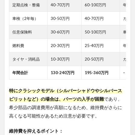
ロイ
定期点検・整備
40-70万円
60-100万円
年1-2
スカ
スタ
ムパ
車検（2年毎）
30-50万円
40-70万円
カスタ
ーツ
おす
任意保険料
30-60万円
50-100万円
車両価
すめ
につ
燃料費
20-30万円
25-40万円
年間5,
いて
のま
とめ
タイヤ・消耗品
10-30万円
20-50万円
カスタ
2.5.1
年間合計
130-240万円
195-360万円
–
🎯 ロー
ルスロ
イスカ
特にクラシックモデル（シルバーシャドウやシルバース
スタム
を成功
ピリットなど）の場合は、パーツの入手が困難
であり、
させる3
希少部品の調達費用が高額になるため、維持費がさらに
つのポ
イント
高くなる可能性があるため注意が必要です。
2.5.2
維持費を抑えるポイント：
💎 次の