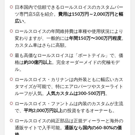
日本国内で信頼できるロールスロイスのカスタムパー
ツ専門店5店を紹介。
費用は150万円～2,000万円と幅
広い
。
ロールスロイスの年間維持費は車種や使用状況により
変わりますが、一般的には
年間150万〜300万円程度
。
カスタム車はさらに高額。
最も高価なロールスロイスは「ボートテイル」で、価
格は
約30億円以上
。完全オーダーメイドの究極モデ
ル。
ロールスロイス・カリナンは内外装ともに幅広いカス
タマイズが可能で、特にエアロパーツやスターライト
ルーフが人気。
人気カスタムは300-500万円
。
ロールスロイス・ファントムは内装のカスタムが主流
で、
平均2,000万円以上
の投資をするオーナーも。
ロールスロイスの純正部品は正規ディーラーと海外の
通販サイトで入手可能。
通販なら国内の60-80%の価
格
。