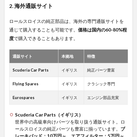
2. 海外通販サイト
ロールスロイスの純正部品は、海外の専門通販サイトを
通じて購入することも可能です。
価格は国内の60-80%程
度
で購入できることもあります。
通販サイト
本拠地
特徴
価
Scuderia Car Parts
イギリス
純正パーツ豊富
国
Flying Spares
イギリス
クラシック専門
国
Eurospares
イギリス
エンジン部品充実
国
Scuderia Car Parts（イギリス）
世界中の高級車向けパーツを取り扱う通販サイト。ロ
ールスロイスの純正パーツも豊富に揃っています。
ブ
レーキパッド：10万円～、エアフィルター：5万円～