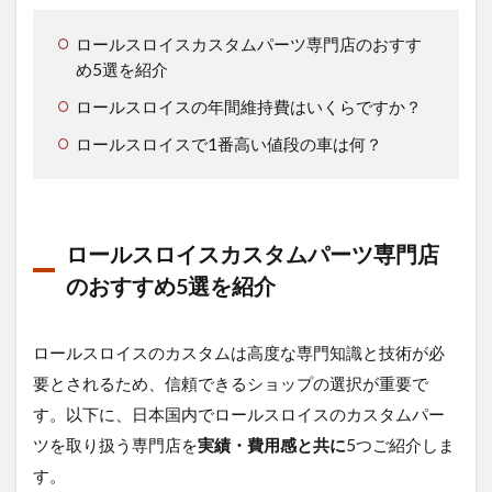
ムパ
ーツ
ロールスロイスカスタムパーツ専門店のおすす
専門
店の
め5選を紹介
おす
ロールスロイスの年間維持費はいくらですか？
すめ5
選を
ロールスロイスで1番高い値段の車は何？
紹介
1.2
ロー
ルス
ロールスロイスカスタムパーツ専門店
ロイ
スの
のおすすめ5選を紹介
年間
維持
費は
ロールスロイスのカスタムは高度な専門知識と技術が必
いく
らで
要とされるため、信頼できるショップの選択が重要で
す
す。
以下に、日本国内でロールスロイスのカスタムパー
か？
ツを取り扱う専門店を
実績・費用感と共に
5つご紹介しま
1.3
す。​
ロー