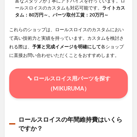
富なスタッフが丁寧にアドバイスを行っています。
ロ
ルス
ールスロイスのカスタムも対応可能です。
ライトカス
ロイ
タム：80万円～、パーツ取付工賃：20万円～
スフ
ァン
トム
これらのショップは、ロールスロイスのカスタムにおい
のカ
て高い技術力と実績を持っています。
カスタムを検討さ
スタ
ムに
れる際は、
予算と完成イメージを明確にして
各ショップ
つい
に直接お問い合わせいただくことをおすすめします。
て
2.3
ロー
🔧 ロールスロイス用パーツを探す
ルス
ロイ
（MIKURUMA）
スの
純正
部品
は通
販で
ロールスロイスの年間維持費はいくら
あ
る？
ですか？
2.3.1