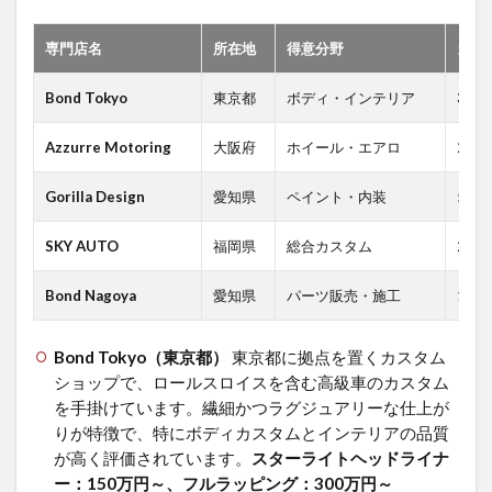
ルス
ロイ
専門店名
所在地
得意分野
カス
スで1
番高
い値
Bond Tokyo
東京都
ボディ・インテリア
300
段の
車は
Azzurre Motoring
大阪府
ホイール・エアロ
200
何？
1.3.1
Gorilla Design
愛知県
ペイント・内装
500
💰 カス
タム前
SKY AUTO
福岡県
総合カスタム
250
に愛車
の価値
Bond Nagoya
愛知県
パーツ販売・施工
150
を確認
2
Bond Tokyo（東京都）
東京都に拠点を置くカスタム
ロー
ルス
ショップで、ロールスロイスを含む高級車のカスタム
ロイ
を手掛けています。
繊細かつラグジュアリーな仕上が
スカ
りが特徴で、特にボディカスタムとインテリアの品質
スタ
が高く評価されています。
スターライトヘッドライナ
ムパ
ー：150万円～、フルラッピング：300万円～
ーツ