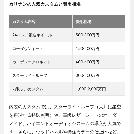
カリナンの人気カスタムと費用相場：
カスタム内容
費用相場
施工
24インチ鍛造ホイール
500-800万円
2-
ローダウンキット
150-300万円
1-
カーボンエアロキット
400-600万円
4-
スターライトルーフ
300-500万円
2-
内装フルカスタム
1,000-2,000万円
2-
内装のカスタムでは、スターライトルーフ（天井に星空
を再現する特殊照明）や、高級レザーシートのオーダー
メイド、ハイエンドオーディオシステムの導入が人気で
す。さらに、ウッドパネルや特注カラーの仕上げなど、