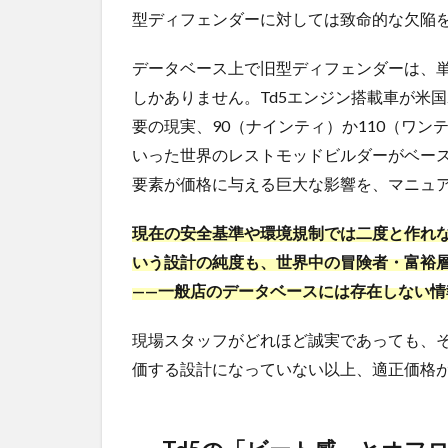
ート
型ディフェンダーに対しては致命的な欠陥
感」
とオ
フロ
データベース上で旧型ディフェンダーは、単
ード
しかありません。Td5エンジン搭載車が米
性能
要の現実、90（ナインティ）か110（ワンテン
が評
価さ
いった世界のレストモッドビルダーがベー
れ
要素が価格に与える巨大な影響を、マニュ
ず、
逆に
現在の安全基準や環境規制では二度と作れ
減点
対象
いう設計の純度も、世界中の冒険者・富裕
とな
——一般店のデータベースには存在しない情
る矛
盾
現場スタッフがどれほど誠実であっても、
1.3
価する設計になっていない以上、適正価格
最も怖
い「二
重査定
（後か