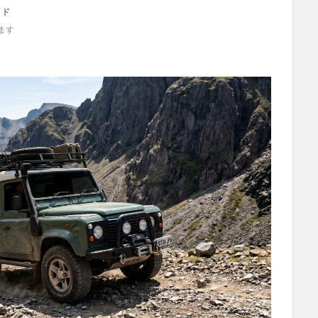
イド
ます