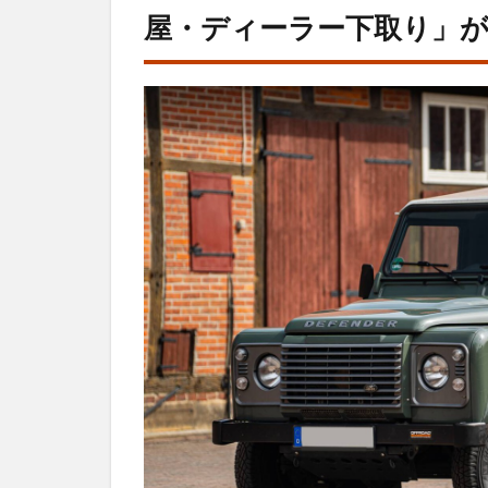
ーデ
屋・ディーラー下取り」が
ィフ
ェン
ダー
(旧
型)
の買
取で
「一
般の
車
屋・
ディ
ーラ
ー下
取
り」
が絶
対に
NG
な理
由