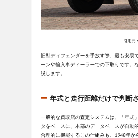
1.1
年式
と走
行距
離だ
引用元
けで
判断
旧型ディフェンダーを手放す際、最も安易
され
る
ーンや輸入車ディーラーでの下取りです。
「マ
説します。
ニュ
アル
査
定」
年式と走行距離だけで判断
の罠
1.2
一般的な買取店の査定システムは、「年式
Td5
タをベースに、本部のデータベースが自動
の
「ビ
合理的に機能するこの仕組みも、1948年か