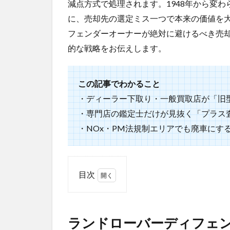
減点方式で処理されます。1948年から変
に、売却先の選定ミス一つで本来の価値を
フェンダーオーナーが絶対に避けるべき売
的な戦略をお伝えします。
この記事でわかること
・ディーラー下取り・一般買取店が「旧
・専門店の鑑定士だけが見抜く「プラス査
・NOx・PM法規制エリアでも廃車にす
目次
1
ラン
ドロ
ランドローバーディフェン
ーバ