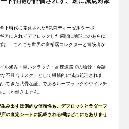
ロード性能が評価されず、逆に減点対象
傘下時代に開発された5気筒ディーゼルターボ
ーギアに入れてデフロックした瞬間に地球上のあらゆ
性能——これこそ世界の富裕層コレクターと冒険者が
オイル滲み・重いクラッチ・高速道路での騒音・会話
大な不具合リスク」として機械的に減点処理されま
拓いてきた武骨な証」であるルーフラックやウインチ
向にしか働きません。
が生み出す圧倒的な信頼性も、デフロックとラダーフ
般店の査定シートに記載される欄はどこにもありませ