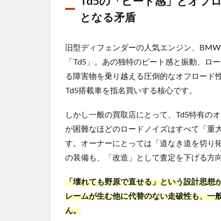
Td5の「ビート感」とオフ
らの減
となる矛盾
額）」
のリス
ク
旧型ディフェンダーの人気エンジン、BMW
2
「Td5」。あの独特のビート感と振動、ロ
ラン
る障害物を乗り越える圧倒的なオフロード
ドロ
ーバ
Td5搭載車を指名買いする核心です。
ーデ
ィフ
しかし一般の買取店にとって、Td5特有の
ェン
ダー
が困難なほどのロードノイズはすべて「重
(旧
す。オーナーにとっては「道なき道を切り
型)
の装備も、「改造」として査定を下げる方
を最
高額
で売
「壊れても野原で直せる」という設計思想
るた
レームが生む他に代替のない走破性も、一
めの
ん。
「専