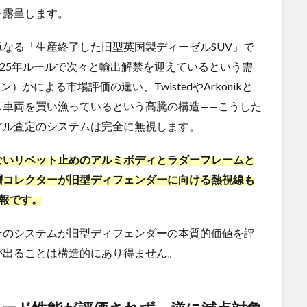
を露呈します。
なる「生産終了した旧型英国製ディーゼルSUV」で
国25年ルールで次々と輸出解禁を迎えているという需
）かによる市場評価の違い、TwistedやArkonikと
ス車両を買い漁っているという高騰の構造——こうした
アル査定のシステムは完全に無視します。
ないリベット止めのアルミボディとラダーフレームと
層コレクターが旧型ディフェンダーに向ける熱視線も
報です。
そのシステムが旧型ディフェンダーの本質的価値を評
が出ることは構造的にあり得ません。