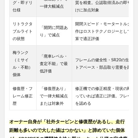
グ・即ドリ
質を精査。公認取得済みの即サー
一律大幅減点
仕様
けに加点対象
リトラクタ
開閉スピード・モータートルク・
「開閉に問題あ
ブルライト
作はロストテクノロジーとして加
り」で減点
の状態
算で適正評価
梅ランク
「廃車レベル・
（ミサイ
フレームの健全性・SR20の生死
査定不能」で最
ル・不動）
トアベース・部品取り需要を踏まえ
低評価
個体
修復歴・フ
「修復歴あり」
修正機での修正精度・現状の剛性
レーム修正
で一律大幅減点
っていれば適正に評価。フレーム
歴
または対象外
を認める
オーナー自身が「社外タービンと修復歴があるし、走行
距離も多いので大した値はつかない」と諦めていた個体