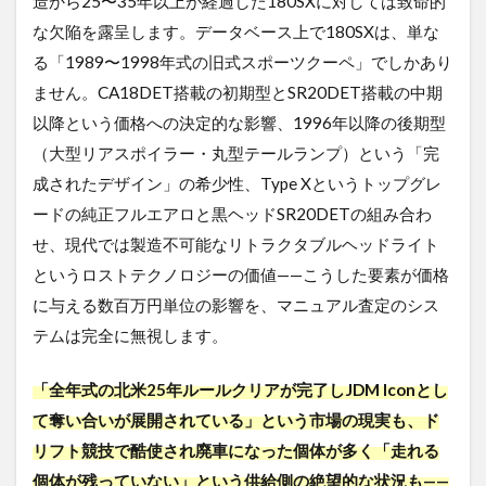
造から25〜35年以上が経過した180SXに対しては致命的
180SX(RPS13)
を最高額で売
な欠陥を露呈します。データベース上で180SXは、単な
るための「専
る「1989〜1998年式の旧式スポーツクーペ」でしかあり
門店」の選び
方
ません。CA18DET搭載の初期型とSR20DET搭載の中期
以降という価格への決定的な影響、1996年以降の後期型
2.1
プロ
（大型リアスポイラー・丸型テールランプ）という「完
の鑑
成されたデザイン」の希少性、Type Xというトップグレ
定士
が見
ードの純正フルエアロと黒ヘッドSR20DETの組み合わ
る
せ、現代では製造不可能なリトラクタブルヘッドライト
「プ
というロストテクノロジーの価値——こうした要素が価格
ラス
査
に与える数百万円単位の影響を、マニュアル査定のシス
定」
テムは完全に無視します。
のポ
イン
ト
「全年式の北米25年ルールクリアが完了しJDM Iconとし
2.2
て奪い合いが展開されている」という市場の現実も、ド
独自
リフト競技で酷使され廃車になった個体が多く「走れる
の販
路を
個体が残っていない」という供給側の絶望的な状況も——