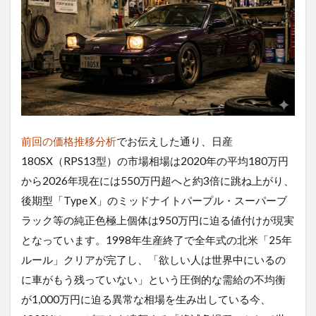
前回の価格推移分析
でお伝えした通り、日産
180SX（RPS13型）の市場相場は2020年の平均180万円
から2026年現在には550万円超へと約3倍に跳ね上がり、
後期型「Type X」のミッドナイトパープル・スーパーブ
ラック等の純正色極上個体は950万円に迫る値付けが現実
となっています。1998年生産終了で全年式の北米「25年
ルール」クリアが完了し、「欲しい人は世界中にいるの
に車がもう残っていない」という圧倒的な需給の不均衡
が1,000万円に迫る異常な相場を生み出している今、