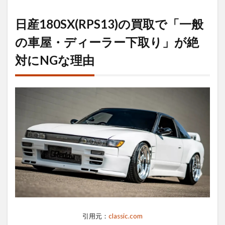
の買取で「一
般の車屋・デ
日産180SX(RPS13)の買取で「一般
ィーラー下取
り」が絶対に
の車屋・ディーラー下取り」が絶
NGな理由
対にNGな理由
1.1
年式
と走
行距
離だ
けで
判断
され
る
「マ
ニュ
アル
査
定」
の罠
1.2
引用元：
classic.com