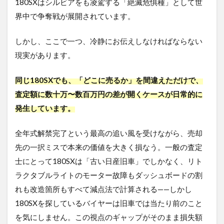
180SXはシルビアをも凌駕する「絶滅危惧種」として世
界中で争奪戦が展開されています。
しかし、ここで一つ、冷静にお伝えしなければならない
現実があります。
同じ180SXでも、「どこに売るか」を間違えただけで、
査定額に数十万〜数百万円の差が開くケースが日常的に
発生しています。
全年式解禁完了という最高の追い風を受けながら、売却
先の一択ミスで本来の価値を大きく損なう。一般の査定
士にとって180SXは「古い日産旧車」でしかなく、リト
ラクタブルライトのモーター故障もダッシュボードの割
れも改造箇所もすべて減点法で計算される——しかし
180SXを探しているバイヤーは旧車では当たり前のこと
を気にしません。この視点のギャップがそのまま損失額