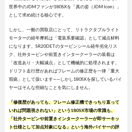
世界中のJDMファンが180SXを「真の姿（JDM Icon）」
として求め続ける核心です。
しかし、一般の買取店にとって、リトラクタブルライト
モーターの経年摩耗は「電装系要確認」として減点材料
になります。SR20DETのタービンシール経年劣化リス
ク、社外タービンや前置きインタークーラーの装着は
「改造あり・大幅減点」として機械的に処理されます。
ドリフト走行歴があればフレームの修正歴を一律「重大
瑕疵」として扱います——しかし180SXを探しているバイ
ヤーはそんな些細なことを気にしません。
「修復歴があっても、フレーム修正機できっちり直って
いれば問題視されない」という180SX市場の常識も、
「社外タービンや前置きインタークーラーが即サーキッ
ト仕様として加点対象になる」という海外バイヤーの評