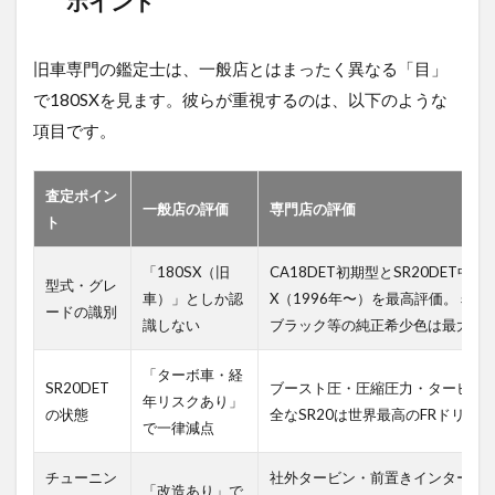
ポイント
旧車専門の鑑定士は、一般店とはまったく異なる「目」
で180SXを見ます。彼らが重視するのは、以下のような
項目です。
査定ポイン
一般店の評価
専門店の評価
ト
「180SX（旧
CA18DET初期型とSR20DET中
型式・グレ
車）」としか認
X（1996年〜）を最高評価。ミ
ードの識別
識しない
ブラック等の純正希少色は最大級
「ターボ車・経
SR20DET
ブースト圧・圧縮圧力・タービン
年リスクあり」
の状態
全なSR20は世界最高のFRドリフ
で一律減点
チューニン
社外タービン・前置きインタークー
「改造あり」で