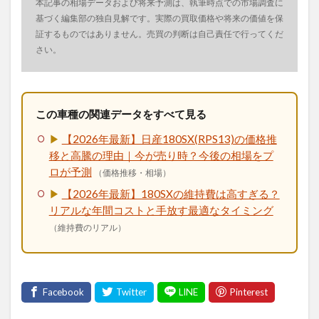
本記事の相場データおよび将来予測は、執筆時点での市場調査に
基づく編集部の独自見解です。実際の買取価格や将来の価値を保
証するものではありません。売買の判断は自己責任で行ってくだ
さい。
この車種の関連データをすべて見る
▶
【2026年最新】日産180SX(RPS13)の価格推
移と高騰の理由｜今が売り時？今後の相場をプ
ロが予測
（価格推移・相場）
▶
【2026年最新】180SXの維持費は高すぎる？
リアルな年間コストと手放す最適なタイミング
（維持費のリアル）