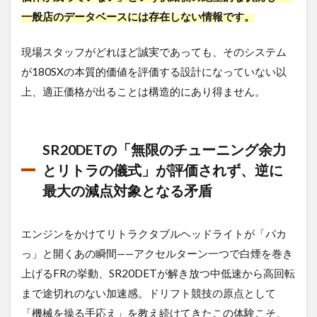
持つ
一般店のデータベースには存在しない情報です。
専門
店の
強み
現場スタッフがどれほど誠実であっても、そのシステム
が180SXの本質的価値を評価する設計になっていない以
2.3
まと
上、適正価格が出ることは構造的にあり得ません。
め｜
価値
を下
げる
SR20DETの「無限のチューニング余力
前
とリトラの儀式」が評価されず、逆に
に、
まず
最大の減点対象となる矛盾
適正
な査
定を
エンジンをかけてリトラクタブルヘッドライトが「パカ
っ」と開くあの瞬間——アクセルターン一つで白煙を巻き
上げるFRの挙動、SR20DETが解き放つ中低速から高回転
まで途切れのない加速感。ドリフト競技の原点として
「機械を操る手応え」を教え続けてきたこの体験こそ、