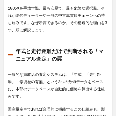
SR20DET
の「無限
180SXを手放す際、最も安易で、最も危険な選択肢。そ
のチュー
れが現代ディーラーや一般の中古車買取チェーンへの持
ニング余
力とリト
ち込みです。なぜ断言できるのか。その構造的な理由を3
ラの儀
つ、順に解説します。
式」が評
価され
ず、逆に
最大の減
年式と走行距離だけで判断される「マ
点対象と
なる矛盾
ニュアル査定」の罠
1.3
最も怖
一般的な買取店の査定システムは、「年式」「走行距
い「二
重査定
離」「修復歴の有無」という3つの数値データをベース
（後か
に、本部のデータベースが自動的に価格を算出する仕組
らの減
額）」
みです。
のリス
ク
国産量産車であれば合理的に機能するこの仕組みも、製
2
日産