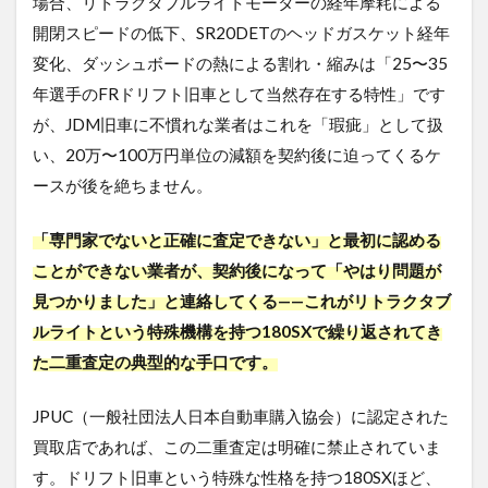
場合、リトラクタブルライトモーターの経年摩耗による
開閉スピードの低下、SR20DETのヘッドガスケット経年
変化、ダッシュボードの熱による割れ・縮みは「25〜35
年選手のFRドリフト旧車として当然存在する特性」です
が、JDM旧車に不慣れな業者はこれを「瑕疵」として扱
い、20万〜100万円単位の減額を契約後に迫ってくるケ
ースが後を絶ちません。
「専門家でないと正確に査定できない」と最初に認める
ことができない業者が、契約後になって「やはり問題が
見つかりました」と連絡してくる——これがリトラクタブ
ルライトという特殊機構を持つ180SXで繰り返されてき
た二重査定の典型的な手口です。
JPUC（一般社団法人日本自動車購入協会）に認定された
買取店であれば、この二重査定は明確に禁止されていま
す。ドリフト旧車という特殊な性格を持つ180SXほど、